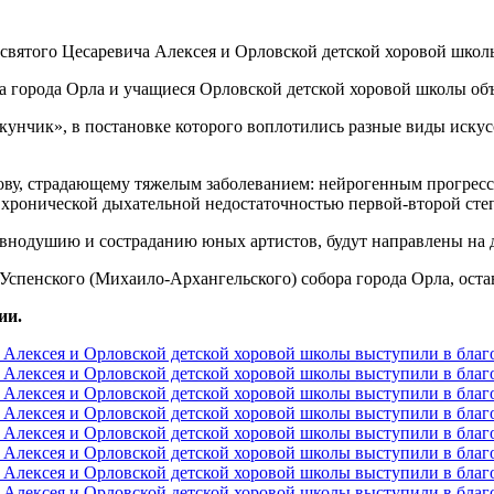
 города Орла и учащиеся Орловской детской хоровой школы объ
унчик», в постановке которого воплотились разные виды искусс
ову, страдающему тяжелым заболеванием: нейрогенным прогрес
хронической дыхательной недостаточностью первой-второй сте
авнодушию и состраданию юных артистов, будут направлены на 
 Успенского (Михаило-Архангельского) собора города Орла, оста
ии.