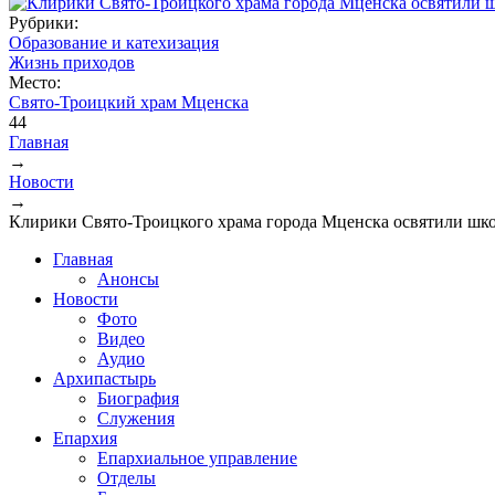
Рубрики:
Образование и катехизация
Жизнь приходов
Место:
Свято-Троицкий храм Мценска
44
Главная
→
Вы здесь
Новости
→
Клирики Свято-Троицкого храма города Мценска освятили шк
Главная
Анонсы
Новости
Фото
Видео
Аудио
Архипастырь
Биография
Служения
Епархия
Епархиальное управление
Отделы