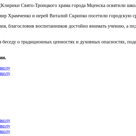
мир Храмченко и иерей Виталий Скрипко посетили городскую 
я, благословив воспитанников достойно внимать учению, а педа
я беседу о традиционных ценностях и духовных опасностях, по
ии.