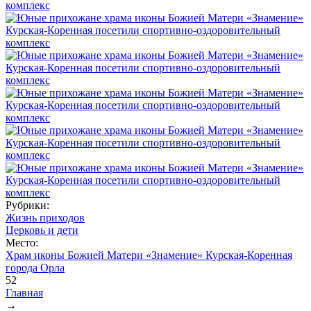
Рубрики:
Жизнь приходов
Церковь и дети
Место:
Храм иконы Божией Матери «Знамение» Курская-Коренная
города Орла
52
Главная
→
Вы здесь