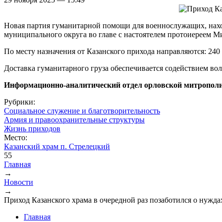
Новая партия гуманитарной помощи для военнослужащих, нахо
муниципального округа во главе с настоятелем протоиереем 
По месту назначения от Казанского прихода направляются: 24
Доставка гуманитарного груза обеспечивается содействием во
Информационно-аналитический отдел орловской митрополи
Рубрики:
Социальное служение и благотворительность
Армия и правоохранительные структуры
Жизнь приходов
Место:
Казанский храм п. Стрелецкий
55
Главная
→
Вы здесь
Новости
→
Приход Казанского храма в очередной раз позаботился о нуж
Главная