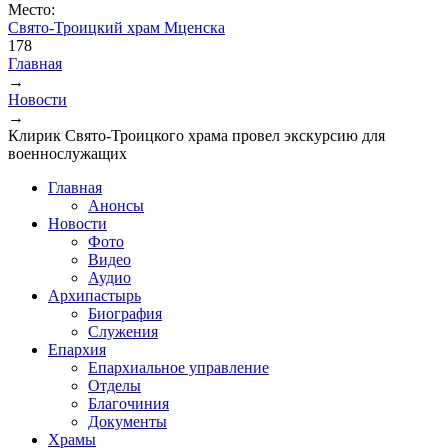
Место:
Свято-Троицкий храм Мценска
178
Главная
→
Вы здесь
Новости
→
Клирик Свято-Троицкого храма провел экскурсию для
военнослужащих
Главная
Анонсы
Новости
Фото
Видео
Аудио
Архипастырь
Биография
Служения
Епархия
Епархиальное управление
Отделы
Благочиния
Документы
Храмы