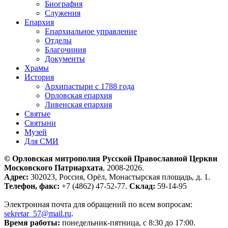
Биография
Служения
Епархия
Епархиальное управление
Отделы
Благочиния
Документы
Храмы
История
Архипастыри с 1788 года
Орловская епархия
Ливенская епархия
Святые
Святыни
Музей
Для СМИ
© Орловская митрополия Русской Православной Церкви
Московского Патриархата
, 2008-2026.
Адрес:
302023, Россия, Орёл, Монастырская площадь, д. 1.
Телефон, факс:
+7 (4862) 47-52-77.
Склад:
59-14-95
Электронная почта для обращений по всем вопросам:
sekretar_57@mail.ru
(ссылка для отправки email)
.
Время работы:
понедельник-пятница, с 8:30 до 17:00.