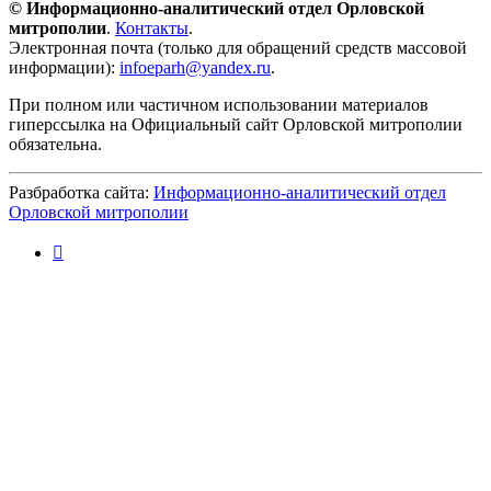
© Информационно-аналитический отдел Орловской
митрополии
.
Контакты
.
Электронная почта (только для обращений средств массовой
информации):
infoeparh@yandex.ru
(ссылка для отправки email)
.
При полном или частичном использовании материалов
гиперссылка на Официальный сайт Орловской митрополии
обязательна.
Разбработка сайта:
Информационно-аналитический отдел
Орловской митрополии
(внешняя ссылка)
(
с