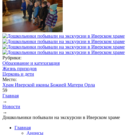
Рубрики:
Образование и катехизация
Жизнь приходов
Церковь и дети
Место:
Храм Иверской иконы Божией Матери Орла
59
Главная
→
Вы здесь
Новости
→
Дошкольники побывали на экскурсии в Иверском храме
Главная
Анонсы