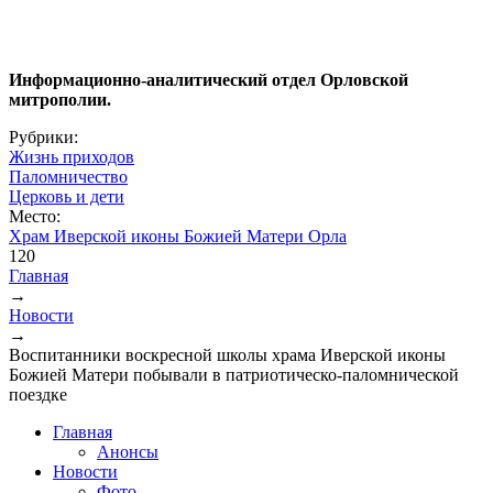
Информационно-аналитический отдел Орловской
митрополии.
Рубрики:
Жизнь приходов
Паломничество
Церковь и дети
Место:
Храм Иверской иконы Божией Матери Орла
120
Главная
→
Вы здесь
Новости
→
Воспитанники воскресной школы храма Иверской иконы
Божией Матери побывали в патриотическо-паломнической
поездке
Главная
Анонсы
Новости
Фото