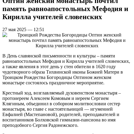
Оптин женский монастырь почтил
память равноапостольных Мефодия и
Кирилла учителей словенских
27 мая 2025 — 12:51
В День славянской письменности и культуры – памяти
равноапостольных Мефодия и Кирилла учителей словенских,
а также явления в этот день у стен обители в 1620 году
чудотворного образа Тихвинской иконы Божией Матери в
Троицком Рождества Богородицы Оптином женском
монастыре состоялось праздничное мероприятие.
Крестный ход, возглавляемый духовенством монастыря –
протоиереем Алексеем Комовым и иереем Сергием
Клягиным, объединил в соборном молитвословии сестер
монастыря, во главе с настоятельницей — игуменией
Евфалией (Мастепановой), родителей, преподавателей и
воспитанников Болховской гимназии-пансиона во имя
преподобного Сергия Радонежского.