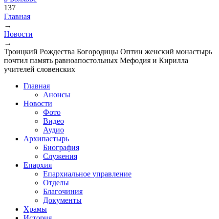
137
Главная
→
Вы здесь
Новости
→
Троицкий Рождества Богородицы Оптин женский монастырь
почтил память равноапостольных Мефодия и Кирилла
учителей словенских
Главная
Анонсы
Новости
Фото
Видео
Аудио
Архипастырь
Биография
Служения
Епархия
Епархиальное управление
Отделы
Благочиния
Документы
Храмы
История