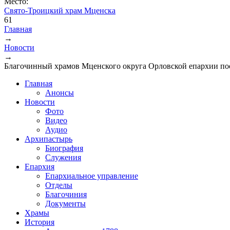
Место:
Свято-Троицкий храм Мценска
61
Главная
→
Вы здесь
Новости
→
Благочинный храмов Мценского округа Орловской епархии по
Главная
Анонсы
Новости
Фото
Видео
Аудио
Архипастырь
Биография
Служения
Епархия
Епархиальное управление
Отделы
Благочиния
Документы
Храмы
История