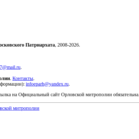
осковского Патриархата
, 2008-2026.
57@mail.ru
.
олии
.
Контакты
.
нформации):
infoeparh@yandex.ru
.
сылка на Официальный сайт Орловской митрополии обязательна
вской митрополии