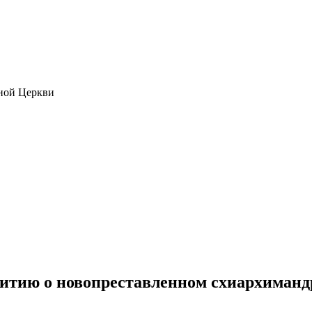
ной Церкви
итию о новопреставленном схиархиманд