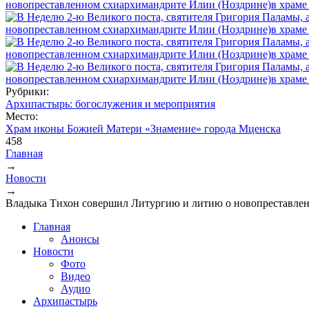
Рубрики:
Архипастырь: богослужения и мероприятия
Место:
Храм иконы Божией Матери «Знамение» города Мценска
458
Главная
→
Вы здесь
Новости
→
Владыка Тихон совершил Литургию и литию о новопреставле
Главная
Анонсы
Новости
Фото
Видео
Аудио
Архипастырь