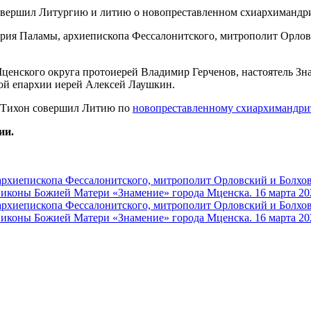
игория Паламы, архиепископа Фессалонитского, митрополит Орл
енского округа протоиерей Владимир Герченов, настоятель Зн
ой епархии иерей Алексей Лаушкин.
 Тихон совершил Литию по
новопреставленному схиархимандри
ии.