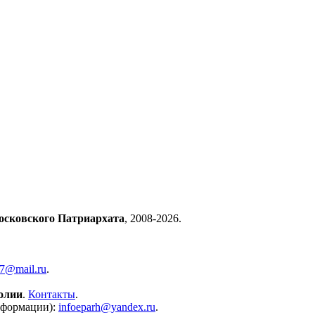
осковского Патриархата
, 2008-2026.
57@mail.ru
.
олии
.
Контакты
.
нформации):
infoeparh@yandex.ru
.