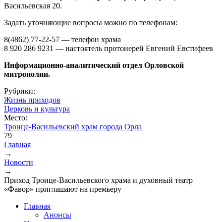
Васильевская 20.
Задать уточняющие вопросы можно по телефонам:
8(4862) 77-22-57 — телефон храма
8 920 286 9231 — настоятель протоиерей Евгений Евстифеев
Информационно-аналитический отдел Орловской
митрополии.
Рубрики:
Жизнь приходов
Церковь и культура
Место:
Троице-Васильевский храм города Орла
79
Главная
→
Вы здесь
Новости
→
Приход Троице-Васильевского храма и духовный театр
«Фавор» приглашают на премьеру
Главная
Анонсы