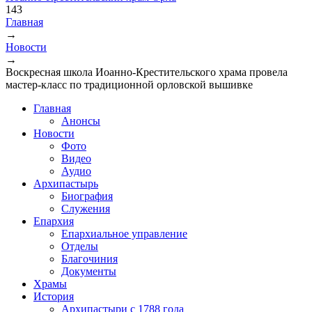
143
Главная
→
Вы здесь
Новости
→
Воскресная школа Иоанно-Крестительского храма провела
мастер-класс по традиционной орловской вышивке
Главная
Анонсы
Новости
Фото
Видео
Аудио
Архипастырь
Биография
Служения
Епархия
Епархиальное управление
Отделы
Благочиния
Документы
Храмы
История
Архипастыри с 1788 года