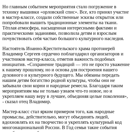
Но главным событием мероприятия стало погружение в
технику вышивки «орловский спис». Все, кто принял участие
в мастер-классе, создали собственные эскизы открыток или
попробовали вышить традиционные элементы на ткани.
Тёплая атмосфера, насыщенная интересными фактами и
практическими заданиями, позволила детям и взрослым
почувствовать себя частью большого культурного наследия.
Настоятель Иоанно-Крестительского храма протоиерей
Владимир Сергеев сердечно поблагодарил организаторов и
участников мастер-класса, отметив важность подобных
инициатив. «Сохранение традиций — это не просто уважение
к нашему прошлому, но и основа для построения нашего
духовного и культурного будущего. Мы обязаны передать
нашим детям богатство родной культуры, чтобы они не
забывали свои корни и народные ремесла. Благодаря таким
мероприятиям мы не только узнаем что-то новое, но и
укрепляем нашу веру в лучшее, объединяя целые поколения»,
- сказал отец Владимир.
Мастер-класс стал ярким примером того, как народные
промыслы, действительно, могут объединять людей,
вдохновлять их на творчество и укреплять культурный код
многонациональной России. В Год семьи такие события