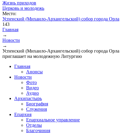
Жизнь приходов
Церковь и молодежь
Место:
Успенский (Михаило-Архангельский) собор города Орла
143
Главная
→
Вы здесь
Новости
→
Успенский (Михаило-Архангельский) собор города Орла
приглашает на молодежную Литургию
Главная
Анонсы
Новости
Фото
Видео
Аудио
Архипастырь
Биография
Служения
Епархия
Епархиальное управление
Отделы
Благочиния