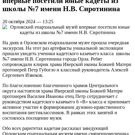
впервые посетили юные кадеты из
школы №7 имени Н.В. Сиротинина
20 октября 2024 — 13:25
На днях в Орловском епархиальном музее прошла очередная
экскурсия. На этот раз артефакты уникальной экспозиции
пришли увидеть ученики кадетского казачьего класса школы
№7 имени Н.В. Сиротинина города Орла. Ребят
сопровождали клирик храма Иверской иконы Божией Матери
протоиерей Петр Губогло и классный руководитель Алексей
Сергеевич Извеков.
По благословению благочинного храмов Центрального
округа настоятеля храма Иверской иконы Божией Матери
протоиерея Василия Иванова отец Петр сотрудничает с
руководством кадетского казачьего 6 «В» класса и принимает
активное участие в формировании духовно-нравственного
воспитания шестиклассников. В рамках этих занятий и
состоялось посещение музея.
Обо всех раритетах кадетам рассказал заведующий
Орловским епархиальным музеем имени священномученика