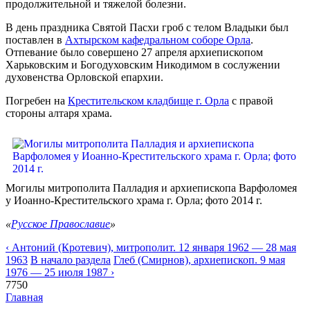
продолжительной и тяжелой болезни.
В день праздника Святой Пасхи гроб с телом Владыки был
поставлен в
Ахтырском кафедральном соборе Орла
.
Отпевание было совершено 27 апреля архиепископом
Харьковским и Богодуховским Никодимом в сослужении
духовенства Орловской епархии.
Погребен на
Крестительском кладбище г. Орла
с правой
стороны алтаря храма.
Могилы митрополита Палладия и архиепископа Варфоломея
у Иоанно-Крестительского храма г. Орла; фото 2014 г.
«
Русское Православие
»
‹ Антоний (Кротевич), митрополит. 12 января 1962 — 28 мая
1963
В начало раздела
Глеб (Смирнов), архиепископ. 9 мая
1976 — 25 июля 1987 ›
7750
Главная
→