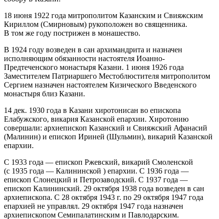
18 июня 1922 года митрополитом Казанским и Свияжским
Кириллом (Смирновым) рукоположен во священника.
В том же году пострижен в монашество.
В 1924 году возведен в сан архимандрита и назначен
исполняющим обязанности настоятеля Иоанно-
Предтеченского монастыря Казани. 1 июня 1926 года
Заместителем Патриаршего Местоблюстителя митрополитом
Сергием назначен настоятелем Кизического Введенского
монастыря близ Казани.
14 дек. 1930 года в Казани хиротонисан во епископа
Елабужского, викария Казанской епархии. Хиротонию
совершали: архиепископ Казанский и Свияжский Афанасий
(Малинин) и епископ Ириней (Шульмин), викарий Казанской
епархии.
С 1933 года — епископ Ржевский, викарий Смоленской
(с 1935 года — Калининской ) епархии. С 1936 года —
епископ Слонецкий и Петрозаводский. С 1937 года —
епископ Калининский. 29 октября 1938 года возведен в сан
архиепископа. С 28 октября 1943 г. по 29 октября 1947 года
епархией не управлял. 29 октября 1947 года назначен
архиепископом Семипалатинским и Павлодарским.