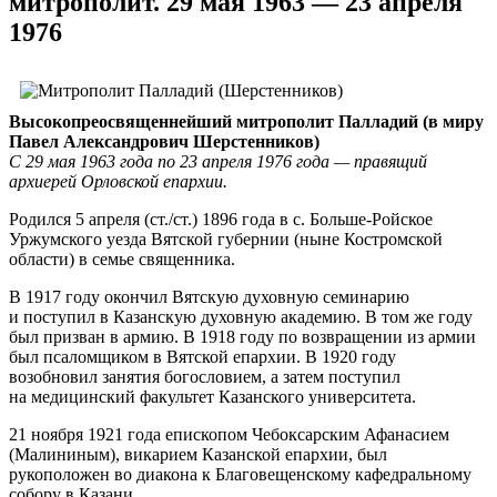
митрополит. 29 мая 1963 — 23 апреля
1976
Высокопреосвященнейший митрополит Палладий (в миру
Павел Александрович Шерстенников)
С 29 мая 1963 года по 23 апреля 1976 года — правящий
архиерей Орловской епархии.
Родился 5 апреля (ст./ст.) 1896 года в с. Больше-Ройское
Уржумского уезда Вятской губернии (ныне Костромской
области) в семье священника.
В 1917 году окончил Вятскую духовную семинарию
и поступил в Казанскую духовную академию. В том же году
был призван в армию. В 1918 году по возвращении из армии
был псаломщиком в Вятской епархии. В 1920 году
возобновил занятия богословием, а затем поступил
на медицинский факультет Казанского университета.
21 ноября 1921 года епископом Чебоксарским Афанасием
(Малининым), викарием Казанской епархии, был
рукоположен во диакона к Благовещенскому кафедральному
собору в Казани.