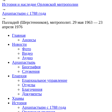
Вы здесь
История и наследие Орловской митрополии
→
Архипастыри с 1788 года
→
Палладий (Шерстенников), митрополит. 29 мая 1963 — 23
апреля 1976
Главная
Анонсы
Новости
Фото
Видео
Аудио
Архипастырь
Биография
Служения
Епархия
Епархиальное управление
Отделы
Благочиния
Документы
Храмы
История
Архипастыри с 1788 года
Орловская епархия