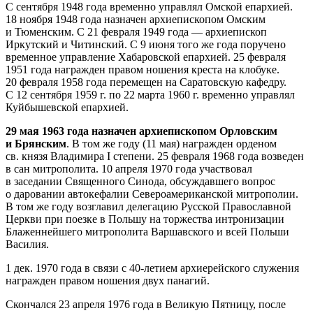
С сентября 1948 года временно управлял Омской епархией.
18 ноября 1948 года назначен архиепископом Омским
и Тюменским. С 21 февраля 1949 года — архиепископ
Иркутский и Читинский. С 9 июня того же года поручено
временное управление Хабаровской епархией. 25 февраля
1951 года награжден правом ношения креста на клобуке.
20 февраля 1958 года перемещен на Саратовскую кафедру.
С 12 сентября 1959 г. по 22 марта 1960 г. временно управлял
Куйбышевской епархией.
29 мая 1963 года назначен архиепископом Орловским
и Брянским
. В том же году (11 мая) награжден орденом
св. князя Владимира I степени. 25 февраля 1968 года возведен
в сан митрополита. 10 апреля 1970 года участвовал
в заседании Священного Синода, обсуждавшего вопрос
о даровании автокефалии Североамериканской митрополии.
В том же году возглавил делегацию Русской Православной
Церкви при поезке в Польшу на торжества интронизации
Блаженнейшего митрополита Варшавского и всей Польши
Василия.
1 дек. 1970 года в связи с 40-летием архиерейского служения
награжден правом ношения двух панагий.
Скончался 23 апреля 1976 года в Великую Пятницу, после