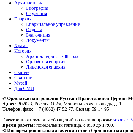
Архипастырь
Биография
Служения
Епархия
Епархиальное управление
Отделы
Благочиния
Документы
Храмы
История
Архипастыри с 1788 года
Орловская епархия
Ливенская епархия
Святые
Святыни
Музей
Для СМИ
© Орловская митрополия Русской Православной Церкви М
Адрес:
302023, Россия, Орёл, Монастырская площадь, д. 1.
Телефон, факс:
+7 (4862) 47-52-77.
Склад:
59-14-95
Электронная почта для обращений по всем вопросам:
sekretar_
Время работы:
понедельник-пятница, с 8:30 до 17:00.
© Информационно-аналитический отдел Орловской митроп