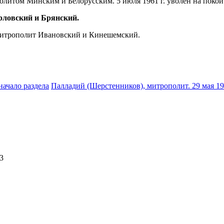
политом Минским и Белорусским. 5 июля 1961 г. уволен на покой
ловский и Брянский.
. митрополит Ивановский и Кинешемский.
начало раздела
Палладий (Шерстенников), митрополит. 29 мая 19
3