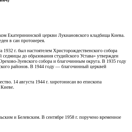
иком Екатерининской церкви Лукиановского кладбища Киева.
ден в сан протоиерея.
а 1932 г. был настоятелем Христорождественского собора
ой седмицы до образования студийского Устава» утвержден
 Орехово-Зуевского собора и благочинным округа. В 1935 году
нского районов. В 1944 году — благочинный церквей
тво. 14 августа 1944 г. хиротонисан во епископа
 Киеве.
льским и Белевским. В сентябре 1958 г. поручено временное