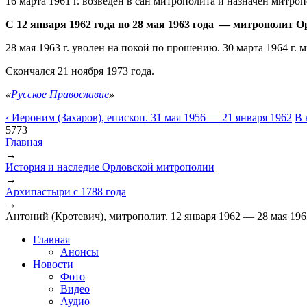
16 марта 1961 г. возведен в сан митрополита и назначен митро
С 12 января 1962 года по 28 мая 1963 года
— митрополит Ор
28 мая 1963 г. уволен на покой по прошению. 30 марта 1964 г
Скончался 21 ноября 1973 года.
«
Русское Православие
»
‹ Иероним (Захаров), епископ. 31 мая 1956 — 21 января 1962
В 
5773
Главная
→
Вы здесь
История и наследие Орловской митрополии
→
Архипастыри с 1788 года
→
Антоний (Кротевич), митрополит. 12 января 1962 — 28 мая 196
Главная
Анонсы
Новости
Фото
Видео
Аудио