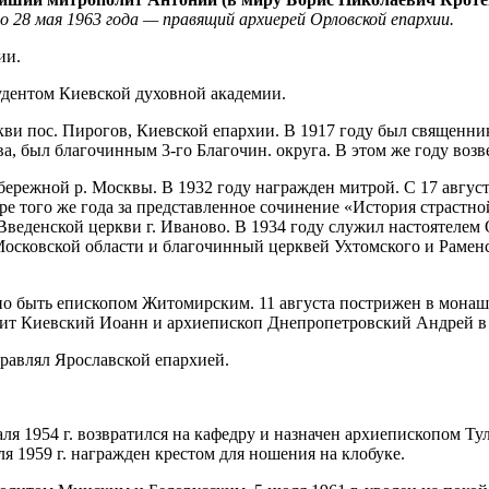
по 28 мая 1963 года — правящий архиерей Орловской епархии.
ии.
дентом Киевской духовной академии.
кви пос. Пирогов, Киевской епархии. В 1917 году был священн
, был благочинным 3-го Благочин. округа. В этом же году возве
ережной р. Москвы. В 1932 году награжден митрой. С 17 август
ре того же года за представленное сочинение «История страстн
 Введенской церкви г. Иваново. В 1934 году служил настоятелем
а Московской области и благочинный церквей Ухтомского и Раме
о быть епископом Житомирским. 11 августа пострижен в монашес
ит Киевский Иоанн и архиепископ Днепропетровский Андрей в
равлял Ярославской епархией.
раля 1954 г. возвратился на кафедру и назначен архиепископом Ту
я 1959 г. награжден крестом для ношения на клобуке.