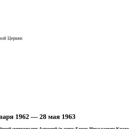
ной Церкви
варя 1962 — 28 мая 1963
ший митрополит Антоний (в миру Борис Николаевич Кроте