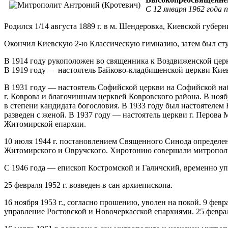
С 12 января 1962 года 
Родился 1/14 августа 1889 г. в м. Шендеровка, Киевской губерн
Окончил Киевскую 2-ю Классическую гимназию, затем был сту
В 1914 году рукоположен во священника к Воздвиженской цер
В 1919 году — настоятель Байково-кладбищенской церкви Киева
В 1931 году — настоятель Софийской церкви на Софийской наб
г. Коврова и благочинным церквей Ковровского района. В нояб
в степени кандидата богословия. В 1933 году был настоятелем
разведен с женой. В 1937 году — настоятель церкви г. Перов
Житомирской епархии.
10 июля 1944 г. постановлением Священного Синода определен
Житомирского и Овручского. Хиротонию совершали митропол
С 1946 года — епископ Костромской и Галичский, временно уп
25 февраля 1952 г. возведен в сан архиепископа.
16 ноября 1953 г., согласно прошению, уволен на покой. 9 фев
управление Ростовской и Новочеркасской епархиями. 25 феврал