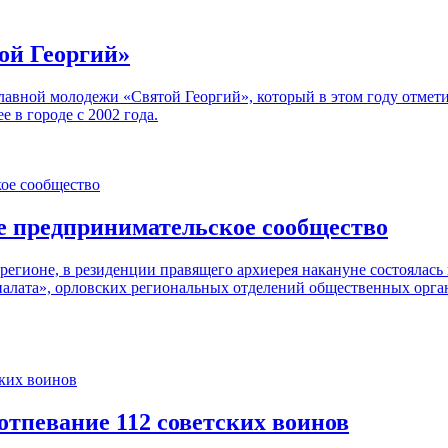
ой Георгий»
лавной молодежи «Святой Георгий», который в этом году отмети
 в городе с 2002 года.
е предпринимательское сообщество
егионе, в резиденции правящего архиерея накануне состоялась
алата», орловских региональных отделений общественных орган
тпевание 112 советских воинов