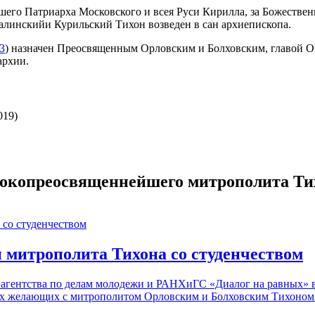
йшего Патриарха Московского и всея Руси Кирилла, за Божеств
линскийи Курильский Тихон возведен в сан архиепископа.
3
) назначен Преосвященным Орловским и Болховским, главой О
архии.
019)
сокопреосвященнейшего митрополита Ти
и митрополита Тихона со студенчеством
о агентства по делам молодежи и РАНХиГС «Диалог на равных» 
ех желающих с митрополитом Орловским и Болховским Тихоном