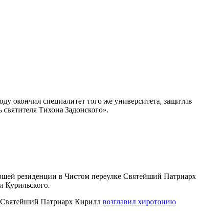
оду окончил специалитет того же университета, защитив
 святителя Тихона Задонского».
иаршей резиденции в Чистом переулке Святейший Патриарх
и Курильского.
ля Святейший Патриарх Кирилл
возглавил хиротонию