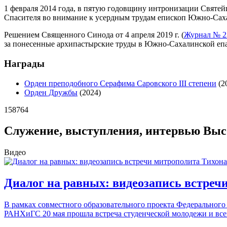
1 февраля 2014 года, в пятую годовщину интронизации Святе
Спасителя во внимание к усердным трудам епископ Южно‐Саха
Решением Священного Синода от 4 апреля 2019 г. (
Журнал № 2
за понесенные архипастырские труды в Южно-Сахалинской еп
Награды
Орден преподобного Серафима Саровского III степени
(2
Орден Дружбы
(2024)
158764
Служение, выступления, интервью Вы
Видео
Диалог на равных: видеозапись встреч
В рамках совместного образовательного проекта Федеральног
РАНХиГС 20 мая прошла встреча студенческой молодежи и вс