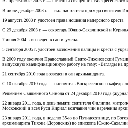
В апреле‐июле 2003 г. — штатный священник Воскресенского 
В июле‐декабре 2003 г. — и.о. настоятеля прихода святителя 
19 августа 2003 г. удостоен права ношения наперсного креста.
С 29 декабря 2003 г. — секретарь Южно‐Сахалинской и Куриль
7 июля 2004 г. возведен в сан игумена.
5 сентября 2005 г. удостоен возложения палицы и креста с укр
В 2009 году окончил Православный Свято-Тихоновский Гуманит
выпускную квалификационную работу на тему: «Взгляды на про
21 сентября 2010 года возведен в сан архимандрита.
С 10 октября 2010 года — настоятель Воскресенского кафедрал
Решением Священного Синода от 24 декабря 2010 года (журн
22 января 2011 года, в день памяти святителя Филиппа, митро
Московский и всея Руси Кирилл возглавил чин наречения арх
23 января 2011 года, в неделю 35-ю по Пятидесятнице, по Бо
архимандрита Тихона (Доровских) во епископа Южно‐Сахалинс