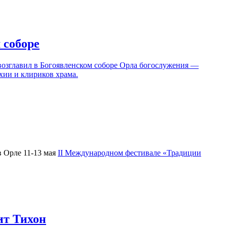
 соборе
возглавил в Богоявленском соборе Орла богослужения —
хии и клириков храма.
 Орле 11-13 мая
II Международном фестивале «Традиции
ит Тихон