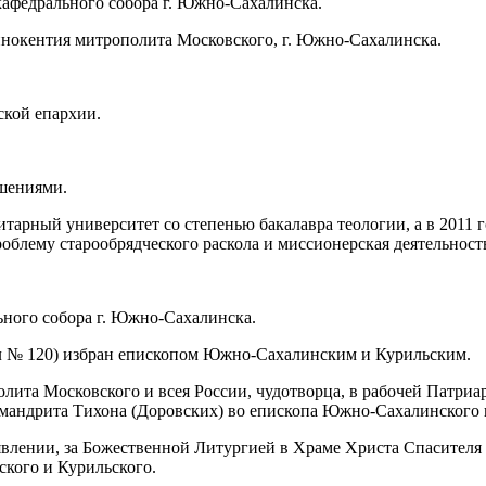
кафедрального собора г. Южно‐Сахалинска.
Иннокентия митрополита Московского, г. Южно‐Сахалинска.
ской епархии.
ашениями.
арный университет со степенью бакалавра теологии, а в 2011 г
блему старообрядческого раскола и миссионерская деятельность
ьного собора г. Южно‐Сахалинска.
ал № 120) избран епископом Южно‐Сахалинским и Курильским.
полита Московского и всея России, чудотворца, в рабочей Патр
имандрита Тихона (Доровских) во епископа Южно‐Сахалинского 
гоявлении, за Божественной Литургией в Храме Христа Спасите
кого и Курильского.