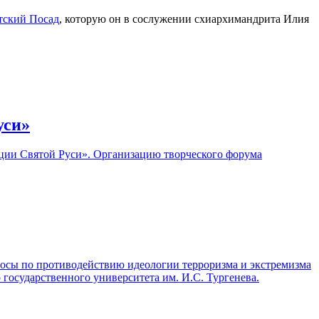
тский Посад
, которую он в сослужении схиархимандрита Илия
уси»
иции Святой Руси». Организацию творческого форума
росы по противодействию идеологии терроризма и экстремизма
 государственного университета им. И.С. Тургенева.