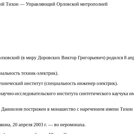
кий Тихон — Управляющий Орловской митрополией
овский (в миру Доровских Виктор Григорьевич) родился 8 апре
альность техник‐электрик).
хнический институт (специальность инженер-электрик).
аучно-исследовательского института синтетического каучука им
Даниилом пострижен в монашество с наречением имени Тихон в 
она, 20 апреля 2003 г. — во иеромонаха.