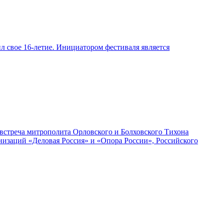
л свое 16-летие. Инициатором фестиваля является
 встреча митрополита Орловского и Болховского Тихона
изаций «Деловая Россия» и «Опора России», Российского