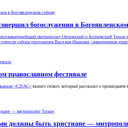
совершил богослужения в Богоявленском
копреосвященнейший митрополит Орловский и Болховский Тихон 
тоятеля собора протоиерея Василия Иванова, священников епар
ком православном фестивале
еканале «СПАС»
вышел сюжет, который рассказал о прошедшем в
ми должны быть христиане — митропол