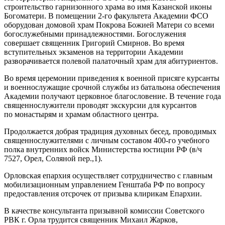
строительство гарнизонного храма во имя Казанской иконы
Богоматери. В помещении 2-го факультета Академии ФСО
оборудован домовой храм Покрова Божией Матери со всеми
богослужебными принадлежностями. Богослужения
совершает священник Григорий Смирнов. Во время
вступительных экзаменов на территории Академии
разворачивается полевой палаточный храм для абитуриентов.
Во время церемонии приведения к военной присяге курсанты
и военнослужащие срочной службы из батальона обеспечения
Академии получают церковное благословение. В течение года
священнослужители проводят экскурсии для курсантов
по монастырям и храмам областного центра.
Продолжается добрая традиция духовных бесед, проводимых
священнослужителями с личным составом 400-го учебного
полка внутренних войск Министерства юстиции РФ (в/ч
7527, Орел, Соляной пер.,1).
Орловская епархия осуществляет сотрудничество с главным
мобилизационным управлением Генштаба РФ по вопросу
предоставления отсрочек от призыва клирикам Епархии.
В качестве консультанта призывной комиссии Советского
РВК г. Орла трудится священник Михаил Жарков,