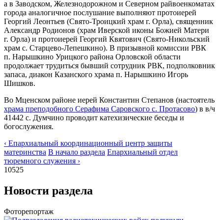
а в Заводском, Железнодорожном и Северном райвоенкоматах
города аналогичное послушание выполняют протоиерей
Георгий Леонтьев (Свято-Троицкий храм г. Орла), священник
Александр Родионов (храм Иверской иконы Божией Матери
г. Орла) и протоиерей Георгий Квятович (Свято-Никольский
храм с. Старцево-Лепешкино). В призывной комиссии РВК
п. Нарышкино Урицкого района Орловской области
продолжает трудиться бывший сотрудник РВК, подполковник
запаса, диакон Казанского храма п. Нарышкино Игорь
Шишков.
Во Мценском районе иерей Константин Степанов (настоятель
храма преподобного Серафима Саровского с. Протасово
) в в/ч
41442 с. Думчино проводит катехизические беседы и
богослужения.
‹ Епархиальный координационный центр защиты
материнства
В начало раздела
Епархиальный отдел
тюремного служения ›
10525
Новости раздела
Фоторепортаж