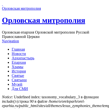
Перейти к основному содержанию страницы
Орловская митрополия
Орловская митрополия
Орловская епархия Орловской митрополии Русской
Православной Церкви
Navigation
Главная
Новости
Архипастырь
Епархия
Храмы
История
Святые
Святыни
Музей
Для СМИ
Notice
: Undefined index: taxonomy_vocabulary_3 в функции
include()
(строка
90
в файле
/home/o/oreleparh/orel-
Сообщение об ошибке
eparhia.ru/public_html/sites/all/themes/lexus_zymphonies_theme/tem