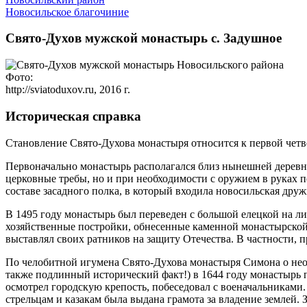
Новосильское благочиние
Свято-Духов мужской монастырь с. Задушное
Фото:
http://sviatoduxov.ru, 2016 г.
Историческая справка
Становление Свято-Духова монастыря относится к первой чет
Первоначально монастырь располагался близ нынешней деревни
церковные требы, но и при необходимости с оружием в руках 
составе засадного полка, в который входила новосильская друж
В 1495 году монастырь был переведен с большой елецкой на л
хозяйственные постройки, обнесенные каменной монастырской 
выставлял своих ратников на защиту Отечества. В частности, 
По челобитной игумена Свято-Духова монастыря Симона о необ
также подлинный исторический факт!) в 1644 году монастырь 
осмотрел городскую крепость, побеседовал с военачальниками
стрельцам и казакам была выдана грамота за владение землей.