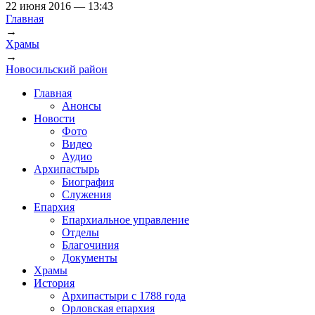
22 июня 2016 — 13:43
Главная
→
Вы здесь
Храмы
→
Новосильский район
Главная
Анонсы
Новости
Фото
Видео
Аудио
Архипастырь
Биография
Служения
Епархия
Епархиальное управление
Отделы
Благочиния
Документы
Храмы
История
Архипастыри с 1788 года
Орловская епархия