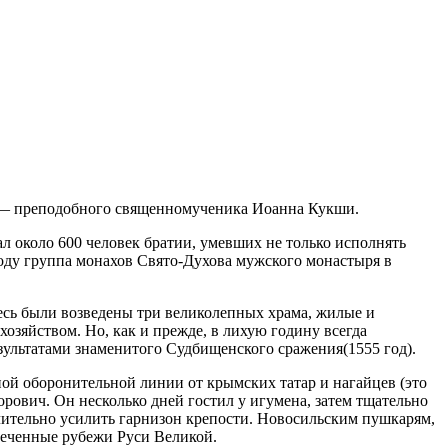
й — преподобного священномученика Иоанна Кукши.
 около 600 человек братии, умевших не только исполнять
году группа монахов Свято-Духова мужского монастыря в
есь были возведены три великолепных храма, жилые и
зяйством. Но, как и прежде, в лихую годину всегда
езультатами знаменитого Судбищенского сражения(1555 год).
ой оборонительной линии от крымских татар и нагайцев (это
ович. Он несколько дней гостил у игумена, затем тщательно
ачительно усилить гарнизон крепости. Новосильским пушкарям,
асеченные рубежи Руси Великой.