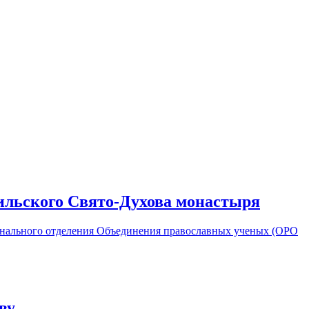
ильского Свято-Духова монастыря
ионального отделения Объединения православных ученых (ОРО
ву