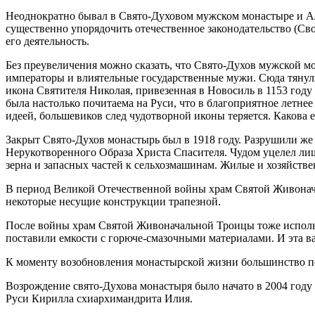
Неоднократно бывал в Свято-Духовом мужском монастыре и Ал
существенно упорядочить отечественное законодательство (Св
его деятельность.
Без преувеличения можно сказать, что Свято-Духов мужской м
императоры и влиятельные государственные мужи. Сюда тянули
икона Святителя Николая, привезенная в Новосиль в 1153 год
была настолько почитаема на Руси, что в благоприятное летнее
идеей, большевиков след чудотворной иконы теряется. Какова е
Закрыт Свято-Духов монастырь был в 1918 году. Разрушили же
Нерукотворенного Образа Христа Спасителя. Чудом уцелел лиш
зерна и запасных частей к сельхозмашинам. Жилые и хозяйств
В период Великой Отечественной войны храм Святой Живонача
некоторые несущие конструкции трапезной.
После войны храм Святой Живоначальной Троицы тоже использ
поставили емкости с горюче-смазочными материалами. И эта 
К моменту возобновления монастырской жизни большинство по
Возрождение свято-Духова монастыря было начато в 2004 год
Руси Кирилла схиархимандрита Илия.