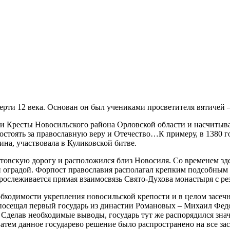
верти 12 века. Основан он был учениками просветителя вятиче
 Кресты Новосильского района Орловской области и насчитывал
постоять за православную веру и Отечество…К примеру, в 1380 
ина, участвовала в Куликовской битве.
итовскую дорогу и расположился близ Новосиля. Со временем зд
оградой. Форпост православия располагал крепким подсобным хо
прослеживается прямая взаимосвязь Свято-Духова монастыря с р
ходимости укрепления новосильской крепости и в целом засечн
посещал первый государь из династии Романовых – Михаил Федор
. Сделав необходимые выводы, государь тут же распорядился зн
 Затем данное государево решение было распространено на все з