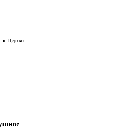
ной Церкви
душное