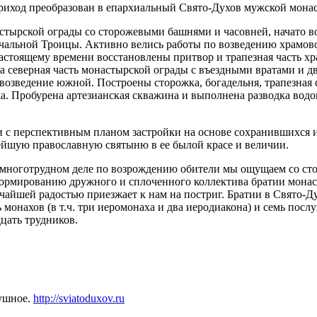
риход преобразован в епархиальный Свято-Духов мужской мона
астырской ограды со сторожевыми башнями и часовней, начато 
альной Троицы. Активно велись работы по возведению храмовог
астоящему времени восстановлены притвор и трапезная часть х
ена северная часть монастырской ограды с въездными вратами и
 возведение южной. Построены сторожка, богадельня, трапезная 
жа. Пробурена артезианская скважина и выполнена разводка вод
ии с перспективным планом застройки на основе сохранившихся
внейшую православную святыню в ее былой красе и величии.
многотрудном деле по возрождению обители мы ощущаем со сторо
 формированию дружного и сплоченного коллектива братии мон
айшей радостью приезжает к нам на постриг. Братии в Свято-Ду
 монахов (в т.ч. три иеромонаха и два иеродиакона) и семь по
цать трудников.
душное.
http://sviatoduxov.ru