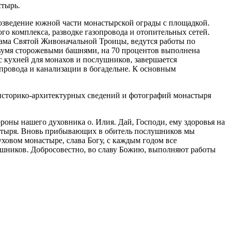
стырь.
возведение южной части монастырской ограды с площадкой.
о комплекса, разводке газопровода и отопительных сетей.
рама Святой Живоначальной Троицы, ведутся работы по
 двумя сторожевыми башнями, на 70 процентов выполнена
с кухней для монахов и послушников, завершается
опровода и канализации в богадельне. К основным
 историко-архитектурных сведений и фотографий монастыря
ны нашего духовника о. Илия. Дай, Господи, ему здоровья на
астыря. Вновь прибывающих в обитель послушников мы
ховом монастыре, слава Богу, с каждым годом все
слушников. Добросовестно, во славу Божию, выполняют работы