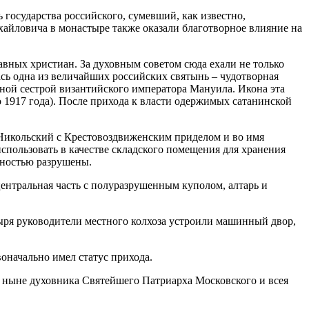
осударства российского, сумевший, как известно,
хайловича в монастыре также оказали благотворное влияние на
авных христиан. За духовным советом сюда ехали не только
сь одна из величайших российских святынь – чудотворная
ной сестрой византийского императора Мануила. Икона эта
до 1917 года). После прихода к власти одержимых сатанинской
-Никольский с Крестовоздвиженским приделом и во имя
пользовать в качестве складского помещения для хранения
лностью разрушены.
нтральная часть с полуразрушенным куполом, алтарь и
ыря руководители местного колхоза устроили машинный двор,
начально имел статус прихода.
а ныне духовника Святейшего Патриарха Московского и всея