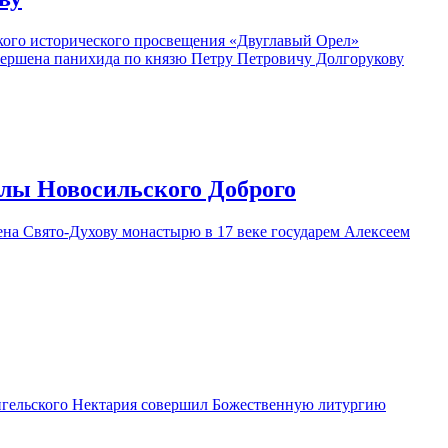
кого исторического просвещения «Двуглавый Орел»
вершена панихида по князю Петру Петровичу Долгорукову
олы Новосильского Доброго
ена Свято-Духову монастырю в 17 веке государем Алексеем
нгельского Нектария совершил Божественную литургию