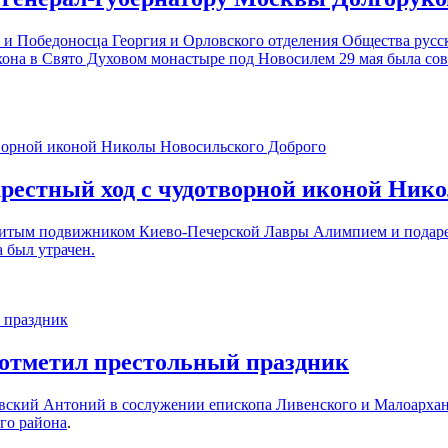
и Победоносца Георгия и Орловского отделения Общества русс
она в Свято Духовом монастыре под Новосилем 29 мая была со
крестный ход с чудотворной иконой Ник
аменитым подвижником Киево-Печерской Лавры Алимпием и подар
 был утрачен.
отметил престольный праздник
ховский Антоний в сослужении епископа Ливенского и Малоарха
го района
.