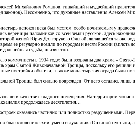
ексей Михайлович Романов, тишайший и мудрейший правитель г
од законов). Несомненно, что духовные наставления Алексей Ми
онастырь испокон века был местом, особо почитаемым у правосл
сь вереницы паломников со всей земли русской. Здесь находила
у второй женой Юрия Долгорукого Ольгой, являвшейся также род
 время ее регулярно возили по городам и весям России (вплоть 
е дальнейшая судьба, неизвестно.
 его коммунисты в 1934 году: были взорваны два храма – Свято
ь храм Святой Живоначальной Троицы, поскольку его решили ис
енные постройки обители, а также монастырская ограда были по
льной Троицы был сильно поврежден. От него остались лишь це
овали в качестве складного помещения. На территории монаст
вакханалия продолжалась десятилетия…
строек оказались частично или полностью разрушенными. Перво
у по благословению схиигумена и духовника Оптиной пустыни, 