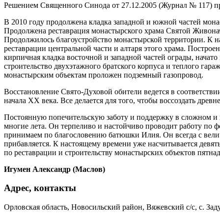
Решением Священного Синода от 27.12.2005 (Журнал № 117) п
В 2010 году продолжена кладка западной и южной частей мон
Продолжена реставрация монастырского храма Святой Живонач
Продолжилось благоустройство монастырской территории. К н
реставрации центральной части и алтаря этого храма. Постро
кирпичная кладка восточной и западной частей ограды, начато
строительство двухэтажного братского корпуса и теплого гара
монастырским объектам проложен подземный газопровод.
Восстановление Свято-Духовой обители ведется в соответств
начала ХХ века. Все делается для того, чтобы воссоздать дре
Постоянную попечительскую заботу и поддержку в сложном и 
многие лета. Он терпеливо и настойчиво проводит работу по
принимаем по благословению батюшки Илия. Он всегда с велич
прибавляется. К настоящему времени уже насчитывается девять
по реставрации и строительству монастырских объектов пятнад
Игумен Александр (Маслов)
Адрес, контакты
Орловская область, Новосильский район, Вяжевский с/с, с. За