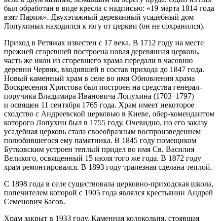
был обработан в виде кресла с надписью: «19 марта 1814 года
взят Париж». Двухэтажный деревянный усадебный дом
Лопухиных находился к югу от церкви (он не сохранился).
Приход в Ретяжах известен с 17 века. В 1712 году на месте
прежней сгоревшей построена новая деревянная церковь,
часть же икон из сгоревшего храма передали в часовню
деревни Червяк, входившей в состав прихода до 1847 года.
Новый каменный храм в селе во имя Обновления храма
Воскресения Христова был построен на средства генерал-
поручика Владимира Ивановича Лопухина (1703–1797)
и освящен 11 сентября 1765 года. Храм имеет некоторое
сходство с Андреевской церковью в Киеве, обер-комендантом
которого Лопухин был в 1755 году. Очевидно, но его заказу
усадебная церковь стала своеобразным воспроизведением
полюбившегося ему памятника. В 1845 году помещиком
Бутковским устроен теплый придел во имя Св. Василия
Великого, освященный 15 июля того же года. В 1872 году
храм ремонтировался. В 1893 году трапезная сделана теплой.
С 1898 года в селе существовала церковно-приходская школа,
попечителем которой с 1905 года являлся крестьянин Андрей
Семенович Басов.
Храм закрыт в 1933 году. Каменная колокольня, стоявшая