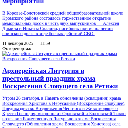
мероприятии
В Коровье-Болотовской средней общеобразовательной школе
Кромского района состоялось торжественное открытие
мемориальных досок в честь двух выпускников — Алексея
Димина и Никиты Скалина, погибших при исполнении
воинского долга в ходе боевых действий СВО.
11 декабря 2025 — 11:59
Фоторепортаж
Архиерейская Литургия в
престольный праздник храма
Воскресения Словущего села Ретяжи
Утром 26 сентября, в Память обновления (освящения) храма
Воскресения Христова в Иерусалиме (Воскресение слову́щее),
Предпразднство Воздвижения Честно́го и Животворящего
Креста Господня, митрополит Орловский и Болховский Тихон
возглавил Божественную Литургию в храме Воскресения
Словущего (Обновления храма Воскресения Христова) села