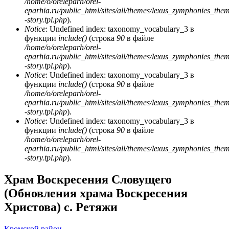
/home/o/oreleparh/orel-
eparhia.ru/public_html/sites/all/themes/lexus_zymphonies_the
-story.tpl.php
).
Notice
: Undefined index: taxonomy_vocabulary_3 в
функции
include()
(строка
90
в файле
/home/o/oreleparh/orel-
eparhia.ru/public_html/sites/all/themes/lexus_zymphonies_the
-story.tpl.php
).
Notice
: Undefined index: taxonomy_vocabulary_3 в
функции
include()
(строка
90
в файле
/home/o/oreleparh/orel-
eparhia.ru/public_html/sites/all/themes/lexus_zymphonies_the
-story.tpl.php
).
Notice
: Undefined index: taxonomy_vocabulary_3 в
функции
include()
(строка
90
в файле
/home/o/oreleparh/orel-
eparhia.ru/public_html/sites/all/themes/lexus_zymphonies_the
-story.tpl.php
).
Храм Воскресения Словущего
(Обновления храма Воскресения
Христова) с. Ретяжи
Кромской район