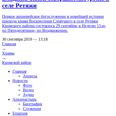
селе Ретяжи
Первое архиерейское богослужение в новейшей истории
прихода храма Воскресения Словущего в селе Ретяжи
Кромского района состоялось 29 сентября, в Неделю 15-ю
по Пятидесятнице, по Воздвижении.
30 сентября 2019 — 13:18
Главная
→
Вы здесь
Храмы
→
Кромской район
Главная
Анонсы
Новости
Фото
Видео
Аудио
Архипастырь
Биография
Служения
Епархия