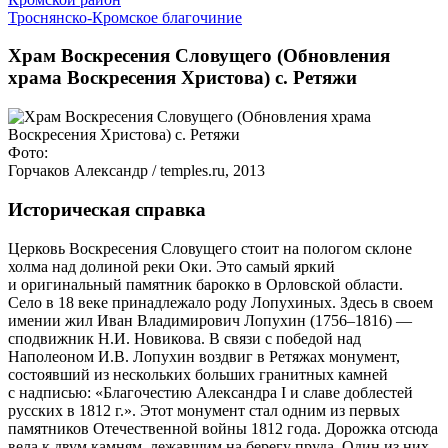
Троснянско-Кромское благочиние
Храм Воскресения Словущего (Обновления
храма Воскресения Христова) с. Ретяжи
Фото:
Горчаков Александр / temples.ru, 2013
Историческая справка
Церковь Воскресения Словущего стоит на пологом склоне
холма над долиной реки Оки. Это самый яркий
и оригинальный памятник барокко в Орловской области.
Село в 18 веке принадлежало роду Лопухиных. Здесь в своем
имении жил Иван Владимирович Лопухин (1756–1816) —
сподвижник Н.И. Новикова. В связи с победой над
Наполеоном И.В. Лопухин воздвиг в Ретяжах монумент,
состоявший из нескольких больших гранитных камней
с надписью: «Благочестию Александра I и славе доблестей
русских в 1812 г.». Этот монумент стал одним из первых
памятников Отечественной войны 1812 года. Дорожка отсюда
вела к двум камням, лежавшим на берегу пруда. Один из них