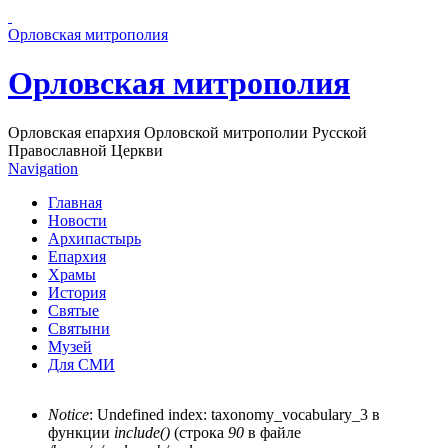
Перейти к основному содержанию страницы
Орловская митрополия
Орловская митрополия
Орловская епархия Орловской митрополии Русской
Православной Церкви
Navigation
Главная
Новости
Архипастырь
Епархия
Храмы
История
Святые
Святыни
Музей
Для СМИ
Notice
: Undefined index: taxonomy_vocabulary_3 в
функции
include()
(строка
90
в файле
Сообщение об ошибке