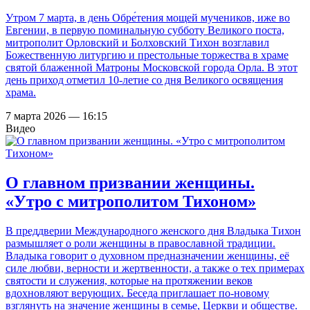
Утром 7 марта, в день Обре́тения мощей мучеников, иже во
Евгении, в первую поминальную субботу Великого поста,
митрополит Орловский и Болховский Тихон возглавил
Божественную литургию и престольные торжества в храме
святой блаженной Матроны Московской города Орла. В этот
день приход отметил 10-летие со дня Великого освящения
храма.
7 марта 2026 — 16:15
Видео
О главном призвании женщины.
«Утро с митрополитом Тихоном»
В преддверии Международного женского дня Владыка Тихон
размышляет о роли женщины в православной традиции.
Владыка говорит о духовном предназначении женщины, её
силе любви, верности и жертвенности, а также о тех примерах
святости и служения, которые на протяжении веков
вдохновляют верующих. Беседа приглашает по-новому
взглянуть на значение женщины в семье, Церкви и обществе.