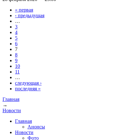
« первая
Страницы
‹ предыдущая
…
3
4
5
6
7
8
9
10
11
…
следующая ›
последняя »
Главная
→
Вы здесь
Новости
Главная
Анонсы
Новости
Фото