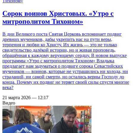
Сорок воинов Христовых. «Утро с
митрополитом Тихоном»
В дни Великого поста Святая Церковь вспоминает подвиг
древних мучеников, дабы укрепить нас на пути веры,
терпения и любви ко Христу. Их жизнь — это не только
свидетельство далёкой истории, но и живая проповедь,
обращённая к каждому верующему сердцу. В новом выпуске
программы «Утро с митрополитом Тихоном» Владыка
предлагает нам задуматься о подвиге сорока Севастийских
мучеников — воинов, которые не устрашились ни холода, ни
страданий, ни самой смерти, но остались верны Господу до
конца. Почему их подвиг не теряет своей силы спустя многие
века?
21 марта 2026 — 12:17
Видео