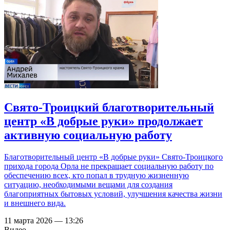
Свято-Троицкий благотворительный
центр «В добрые руки» продолжает
активную социальную работу
Благотворительный центр «В добрые руки» Свято-Троицкого
прихода города Орла не прекращает социальную работу по
обеспечению всех, кто попал в трудную жизненную
ситуацию, необходимыми вещами для создания
благоприятных бытовых условий, улучшения качества жизни
и внешнего вида.
11 марта 2026 — 13:26
Видео