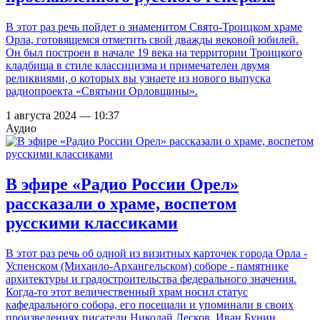
В этот раз речь пойдет о знаменитом Свято-Троицком храме
Орла, готовящемся отметить свой дважды вековой юбилей.
Он был построен в начале 19 века на территории Троицкого
кладбища в стиле классицизма и примечателен двумя
реликвиями, о которых вы узнаете из нового выпуска
радиопроекта «Святыни Орловщины».
1 августа 2024 — 10:37
Аудио
В эфире «Радио России Орел»
рассказали о храме, воспетом
русскими классиками
В этот раз речь об одной из визитных карточек города Орла -
Успенском (Михаило-Архангельском) соборе - памятнике
архитектуры и градостроительства федерального значения.
Когда-то этот величественный храм носил статус
кафедрального собора, его посещали и упоминали в своих
произведениях писатели Николай Лесков, Иван Бунин,