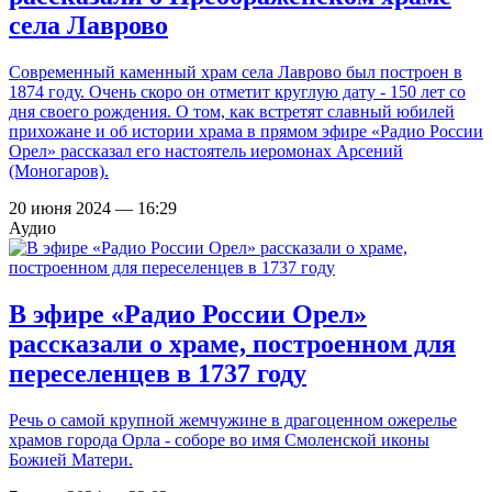
села Лаврово
Современный каменный храм села Лаврово был построен в
1874 году. Очень скоро он отметит круглую дату - 150 лет со
дня своего рождения. О том, как встретят славный юбилей
прихожане и об истории храма в прямом эфире «Радио России
Орел» рассказал его настоятель иеромонах Арсений
(Моногаров).
20 июня 2024 — 16:29
Аудио
В эфире «Радио России Орел»
рассказали о храме, построенном для
переселенцев в 1737 году
Речь о самой крупной жемчужине в драгоценном ожерелье
храмов города Орла - соборе во имя Смоленской иконы
Божией Матери.