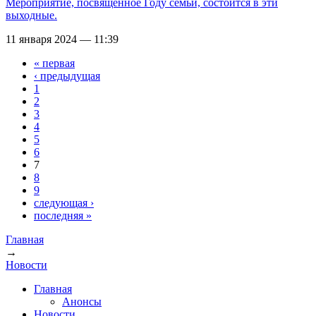
Мероприятие, посвященное Году семьи, состоится в эти
выходные.
11 января 2024 — 11:39
« первая
Страницы
‹ предыдущая
1
2
3
4
5
6
7
8
9
следующая ›
последняя »
Главная
→
Вы здесь
Новости
Главная
Анонсы
Новости