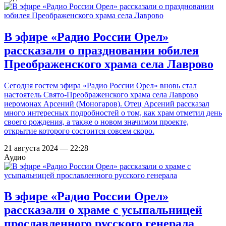
В эфире «Радио России Орел»
рассказали о праздновании юбилея
Преображенского храма села Лаврово
Сегодня гостем эфира «Радио России Орел» вновь стал
настоятель Свято-Преображенского храма села Лаврово
иеромонах Арсений (Моногаров). Отец Арсений рассказал
много интересных подробностей о том, как храм отметил день
своего рождения, а также о новом значимом проекте,
открытие которого состоится совсем скоро.
21 августа 2024 — 22:28
Аудио
В эфире «Радио России Орел»
рассказали о храме с усыпальницей
прославленного русского генерала