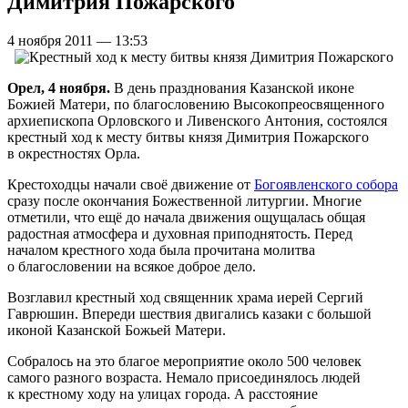
Димитрия Пожарского
4 ноября 2011 — 13:53
Орел, 4 ноября.
В день празднования Казанской иконе
Божией Матери, по благословению Высокопреосвященного
архиепископа Орловского и Ливенского Антония, состоялся
крестный ход к месту битвы князя Димитрия Пожарского
в окрестностях Орла.
Крестоходцы начали своё движение от
Богоявленского собора
сразу после окончания Божественной литургии. Многие
отметили, что ещё до начала движения ощущалась общая
радостная атмосфера и духовная приподнятость. Перед
началом крестного хода была прочитана молитва
о благословении на всякое доброе дело.
Возглавил крестный ход священник храма иерей Сергий
Гаврюшин. Впереди шествия двигались казаки с большой
иконой Казанской Божьей Матери.
Собралось на это благое мероприятие около 500 человек
самого разного возраста. Немало присоединялось людей
к крестному ходу на улицах города. А расстояние