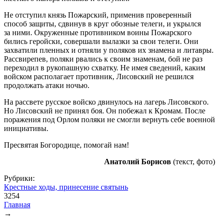
Не отступил князь Пожарский, применив проверенный
способ защиты, сдвинув в круг обозные телеги, и укрылся
за ними. Окруженные противником воины Пожарского
бились геройски, совершали вылазки за свои телеги. Они
захватили пленных и отняли у поляков их знамена и литавры.
Рассвирепев, поляки рвались к своим знаменам, бой не раз
переходил в рукопашную схватку. Не имея сведений, каким
войском располагает противник, Лисовский не решился
продолжать атаки ночью.
На рассвете русское войско двинулось на лагерь Лисовского.
Но Лисовский не принял боя. Он побежал к Кромам. После
поражения под Орлом поляки не смогли вернуть себе военной
инициативы.
Пресвятая Богородице, помогай нам!
Анатолий Борисов
(текст, фото)
Рубрики:
Крестные ходы, принесение святынь
3254
Главная
→
Вы здесь