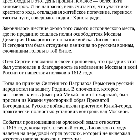
крестоходцы в этот день прошли немалое — более пяти
километров. И не напрасно, ведь считается, что участники
крестного хода, откладывая житейское попечение, перенося
тяготы пути, совершают подвиг Христа ради.
Закончилось шествие около того самого исторического места,
где по преданию сошлись полки освободителя Москвы
Димитрия Пожарского и польские войска Лисовского.
И сегодня там была отслужена панихида по русским воинам,
сложившим головы в той битве.
Отец Сергий напомнил в своей проповеди, что праздник этот
был установлен в благодарность за избавление Москвы и всей
России от нашествия поляков в 1612 году.
Тогда по призыву Святейшего Патриарха Гермогена русский
народ встал на защиту Родины. В ополчение, которое
возглавлял князь Димитрий Михайлович Пожарский, был
прислан из Казани чудотворный образ Пресвятой
Богородицы. Русские войска взяли приступом Китай-город,
практически полностью установив контроль над Москвой.
События произошедшие на орловской земле относятся
к 1615 году, когда трёхтысячный отряд Лисовского с ходу
налетел на передовой отряд русских, который не выдержал
жесткого напора поляков и отступил.