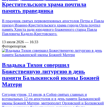
Крестительского храма почтила
память праведника
В праздник святых первоверховных апостолов Петра и Павла
приход Иоанно-Крестительского храма города Орла почтил
память Христа ради юродивого блаженного старца Павла
Павловича Кадило-Крестовского.
13 июля 2026 — 16:33
Фоторепортаж
Владыка Тихон совершил
Божественную литургию в день
памяти Балыкинской иконы Божией
Матери
Сегодня утром, 13 июля, в Собор святых славных и
всехвальных 12-ти апостолов и в день памяти Балыкинской
иконы Божией Матери, митрополит Орловский и Болховский