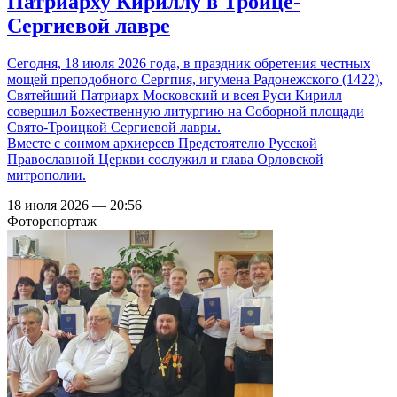
Патриарху Кириллу в Троице-
Сергиевой лавре
Сегодня, 18 июля 2026 года, в праздник обретения честных
мощей преподобного Сергпия, игумена Радонежского (1422),
Святейший Патриарх Московский и всея Руси Кирилл
совершил Божественную литургию на Соборной площади
Свято-Троицкой Сергиевой лавры.
Вместе с сонмом архиереев Предстоятелю Русской
Православной Церкви сослужил и глава Орловской
митрополии.
18 июля 2026 — 20:56
Фоторепортаж