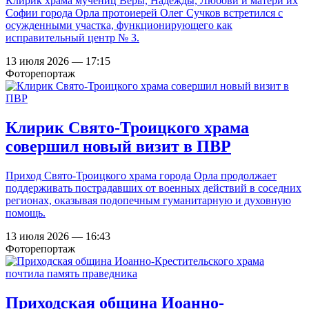
Клирик храма мучениц Веры, Надежды, Любови и матери их
Софии города Орла протоиерей Олег Сучков встретился с
осужденными участка, функционирующего как
исправительный центр № 3.
13 июля 2026 — 17:15
Фоторепортаж
Клирик Свято-Троицкого храма
совершил новый визит в ПВР
Приход Свято-Троицкого храма города Орла продолжает
поддерживать пострадавших от военных действий в соседних
регионах, оказывая подопечным гуманитарную и духовную
помощь.
13 июля 2026 — 16:43
Фоторепортаж
Приходская община Иоанно-