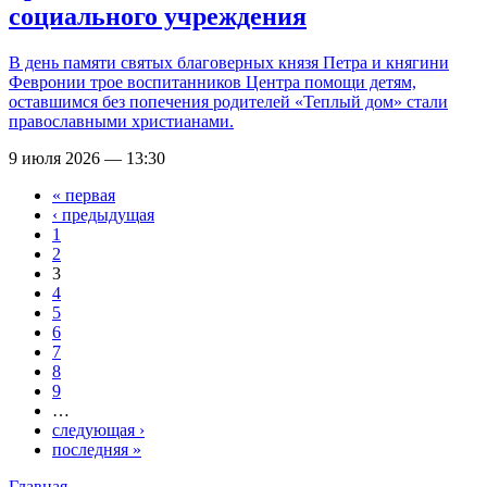
социального учреждения
В день памяти святых благоверных князя Петра и княгини
Февронии трое воспитанников Центра помощи детям,
оставшимся без попечения родителей «Теплый дом» стали
православными христианами.
9 июля 2026 — 13:30
« первая
Страницы
‹ предыдущая
1
2
3
4
5
6
7
8
9
…
следующая ›
последняя »
Главная