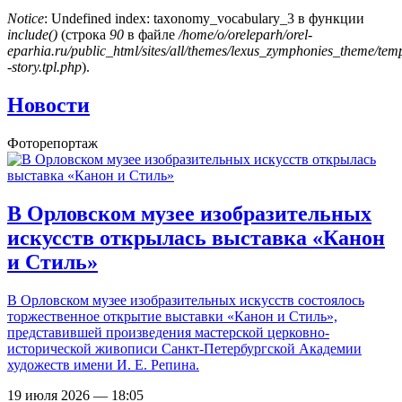
Notice
: Undefined index: taxonomy_vocabulary_3 в функции
include()
(строка
90
в файле
/home/o/oreleparh/orel-
Сообщение об ошибке
eparhia.ru/public_html/sites/all/themes/lexus_zymphonies_theme/tem
-story.tpl.php
).
Новости
Фоторепортаж
В Орловском музее изобразительных
искусств открылась выставка «Канон
и Стиль»
В Орловском музее изобразительных искусств состоялось
торжественное открытие выставки «Канон и Стиль»,
представившей произведения мастерской церковно-
исторической живописи Санкт-Петербургской Академии
художеств имени И. Е. Репина.
19 июля 2026 — 18:05