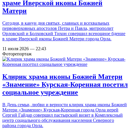
храме Иверской иконы Божией
Матери
Сегодня, в канун дня святых, славных и всехвальных
первоверховных апостолов Петра и Павла, митрополит
Орловский и Болховский Тихон совершил всенощное бдение
в храме Иверской иконы Божией Матери города Орла.
11 июля 2026 — 22:43
Фоторепортаж
Клирик храма иконы Божией Матери
«Знамение» Курская-Коренная посетил
социальное учреждение
В День семьи, любви и верности клирик храма иконы Божией
Матери «Знамение» Курская-Коренная города Орла иерей
Сергий Гайдар совершил пастырский визит в Комплексный
центр социального обслуживания населения Северного
района города Орла.