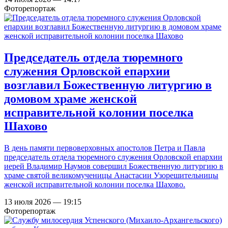
Фоторепортаж
Председатель отдела тюремного
служения Орловской епархии
возглавил Божественную литургию в
домовом храме женской
исправительной колонии поселка
Шахово
В день памяти первоверховных апостолов Петра и Павла
председатель отдела тюремного служения Орловской епархии
иерей Владимир Наумов совершил Божественную литургию в
храме святой великомученицы Анастасии Узорешительницы
женской исправительной колонии поселка Шахово.
13 июля 2026 — 19:15
Фоторепортаж