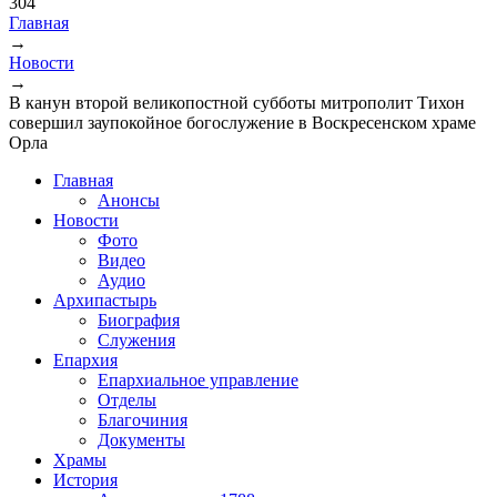
304
Главная
→
Вы здесь
Новости
→
В канун второй великопостной субботы митрополит Тихон
совершил заупокойное богослужение в Воскресенском храме
Орла
Главная
Анонсы
Новости
Фото
Видео
Аудио
Архипастырь
Биография
Служения
Епархия
Епархиальное управление
Отделы
Благочиния
Документы
Храмы
История