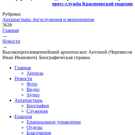
пресс-служба Красноярской епархии
Рубрики:
Архипастырь: богослужения и мероприятия
5626
Главная
→
Вы здесь
Новости
→
Высокопреосвященнейший архиепископ Антоний (Черемисов
Иван Иванович). Биографическая справка
Главная
Анонсы
Новости
Фото
Видео
Аудио
Архипастырь
Биография
Служения
Епархия
Епархиальное управление
Отделы
Благочиния