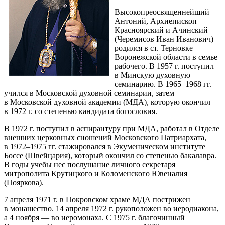
Высокопреосвященнейший
Антоний, Архиепископ
Красноярский и Ачинский
(Черемисов Иван Иванович)
родился в ст. Терновке
Воронежской области в семье
рабочего. В 1957 г. поступил
в Минскую духовную
семинарию. В
1965–1968 гг.
учился в Московской духовной семинарии, затем —
в Московской духовной академии (МДА), которую окончил
в 1972 г. со степенью кандидата богословия.
В 1972 г. поступил в аспирантуру при МДА, работал в Отделе
внешних церковных сношений Московского Патриархата,
в
1972–1975 гг.
стажировался в Экуменическом институте
Боссе (Швейцария), который окончил со степенью бакалавра.
В годы учебы нес послушание личного секретаря
митрополита Крутицкого и Коломенского Ювеналия
(Пояркова).
7 апреля 1971 г. в Покровском храме МДА пострижен
в монашество. 14 апреля 1972 г. рукоположен во иеродиакона,
а 4 ноября — во иеромонаха. С 1975 г. благочинный