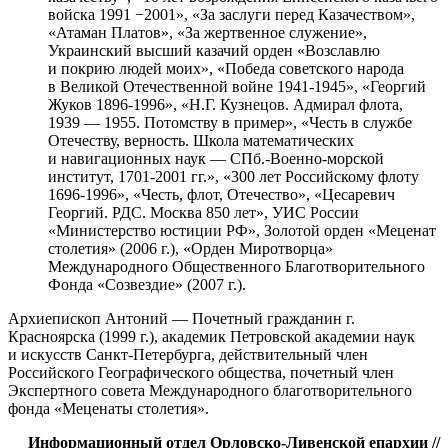
войска 1991 −2001», «За заслуги перед Казачеством»,
«Атаман Платов», «За жертвенное служение»,
Украинский высший казачий орден «Возславлю
и покрию людей моих», «Победа советского народа
в Великой Отечественной войне
1941-1945»,
«Георгий
Жуков
1896-1996»,
«Н.Г. Кузнецов. Адмирал флота,
1939 — 1955. Потомству в пример», «Честь в службе
Отечеству, верность. Школа математических
и навигационных наук — СПб.-Военно-морской
институт,
1701-2001 гг.»,
«300 лет Российскому флоту
1696-1996»,
«Честь, флот, Отечество», «Цесаревич
Георгий. РДС. Москва 850 лет», УИС России
«Министерство юстиции РФ», Золотой орден «Меценат
столетия» (2006 г.), «Орден Миротворца»
Международного Общественного Благотворительного
Фонда «Созвездие» (2007 г.).
Архиепископ Антоний — Почетный гражданин г.
Красноярска (1999 г.), академик Петровской академии наук
и искусств Санкт-Петербурга, действительный член
Российского Географического общества, почетный член
Экспертного совета Международного благотворительного
фонда «Меценаты столетия».
Информационный отдел Орловско-Ливенской епархии //