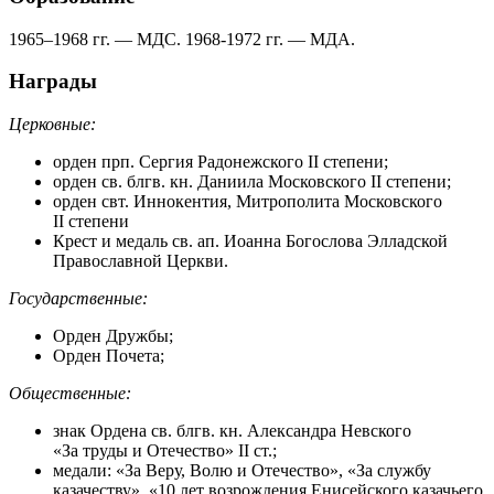
1965–1968 гг.
— МДС.
1968-1972 гг.
— МДА.
Награды
Церковные:
орден прп. Сергия Радонежского II степени;
орден св. блгв. кн. Даниила Московского II степени;
орден свт. Иннокентия, Митрополита Московского
II степени
Крест и медаль св. ап. Иоанна Богослова Элладской
Православной Церкви.
Государственные:
Орден Дружбы;
Орден Почета;
Общественные:
знак Ордена св. блгв. кн. Александра Невского
«За труды и Отечество» II ст.;
медали: «За Веру, Волю и Отечество», «За службу
казачеству», «10 лет возрождения Енисейского казачьего