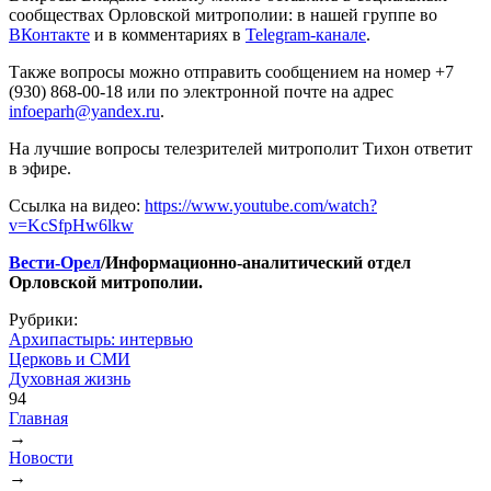
сообществах Орловской митрополии: в нашей группе во
ВКонтакте
и в комментариях в
Telegram-канале
.
Также вопросы можно отправить сообщением на номер +7
(930) 868-00-18 или по электронной почте на адрес
infoeparh@yandex.ru
.
На лучшие вопросы телезрителей митрополит Тихон ответит
в эфире.
Ссылка на видео:
https://www.youtube.com/watch?
v=KcSfpHw6lkw
Вести-Орел
/Информационно-аналитический отдел
Орловской митрополии.
Рубрики:
Архипастырь: интервью
Церковь и СМИ
Духовная жизнь
94
Главная
→
Вы здесь
Новости
→