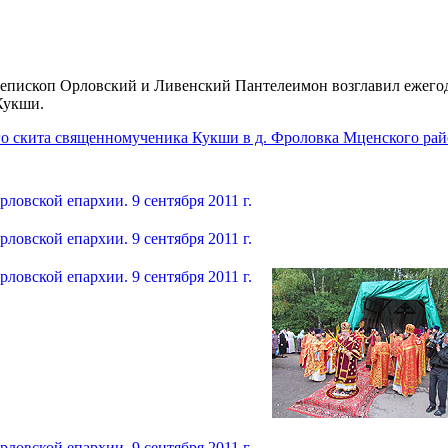
пископ Орловский и Ливенский Пантелеимон возглавил ежегод
Кукши.
о скита священномученика Кукши в д. Фроловка Мценского рай