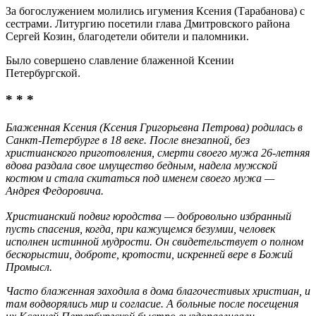
За богослужением молились игумения Ксения (Тарабанова) с
сестрами. Литургию посетили глава Дмитровского района
Сергей Козин, благодетели обители и паломники.
Было совершено славление блаженной Ксении
Петербургской.
* * *
Блаженная Ксения (Ксения Григорьевна Петрова) родилась в
Санкт-Петербурге в 18 веке. После внезапной, без
христианского приготовления, смерти своего мужа 26-летняя
вдова раздала свое имущество бедным, надела мужской
костюм и стала скитаться под именем своего мужа —
Андрея Федоровича.
Христианский подвиг юродства — добровольно избранный
пусть спасения, когда, при кажущемся безумии, человек
исполнен истинной мудрости. Он свидетельствует о полном
бескорыстии, доброте, кротости, искренней вере в Божий
Промысл.
Часто блаженная заходила в дома благочестивых христиан, и
там водворялись мир и согласие. А больные после посещения