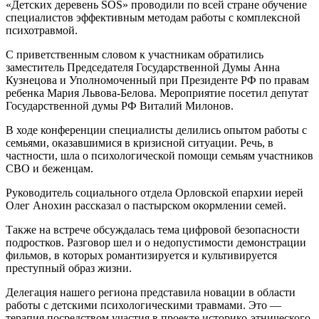
«Детских деревень SOS» проводили по всей стране обучение
специалистов эффективным методам работы с комплексной
психотравмой.
С приветственным словом к участникам обратились
заместитель Председателя Государственной Думы Анна
Кузнецова и Уполномоченный при Президенте РФ по правам
ребенка Мария Львова-Белова. Мероприятие посетил депутат
Государственной думы РФ Виталий Милонов.
В ходе конференции специалисты делились опытом работы с
семьями, оказавшимися в кризисной ситуации. Речь, в
частности, шла о психологической помощи семьям участников
СВО и беженцам.
Руководитель социального отдела Орловской епархии иерей
Олег Анохин рассказал о пастырском окормлении семей.
Также на встрече обсуждалась тема цифровой безопасности
подростков. Разговор шел и о недопустимости демонстрации
фильмов, в которых романтизируется и культивируется
преступный образ жизни.
Делегация нашего региона представила новации в области
работы с детскими психологическими травмами. Это —
терапия посредством участия в проекте историко-этнического