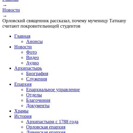
→
Вы здесь
Новости
→
Орловский священник рассказал, почему мученицу Татиану
считают покровительницей студентов
Главная
Анонсы
Новости
Фото
Видео
Аудио
Архипастырь
Биография
Служения
Епархия
Епархиальное управление
Отделы
Благочиния
Документы
Храмы
История
Архипастыри с 1788 года
Орловская епархия
Ливенская епархия