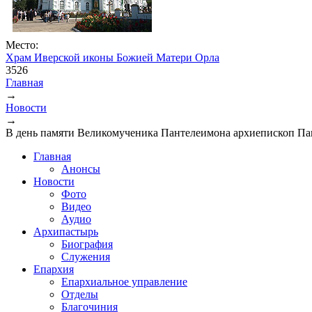
Место:
Храм Иверской иконы Божией Матери Орла
3526
Главная
→
Вы здесь
Новости
→
В день памяти Великомученика Пантелеимона архиепископ Па
Главная
Анонсы
Новости
Фото
Видео
Аудио
Архипастырь
Биография
Служения
Епархия
Епархиальное управление
Отделы
Благочиния