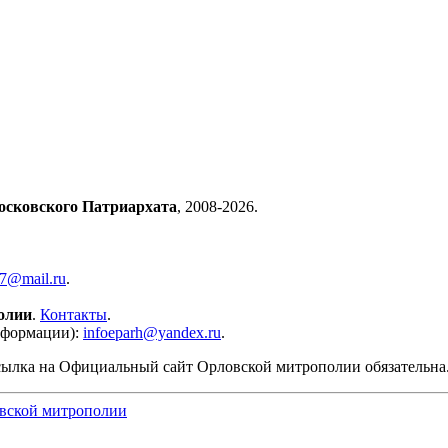
осковского Патриархата
, 2008-2026.
57@mail.ru
.
олии
.
Контакты
.
нформации):
infoeparh@yandex.ru
.
сылка на Официальный сайт Орловской митрополии обязательна
вской митрополии