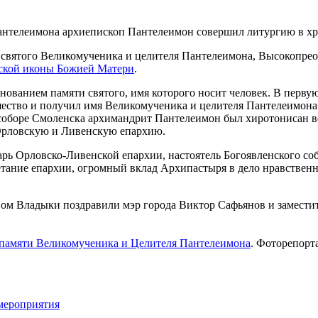
я, святого Великомученика и целителя Пантелеимона, Высокоп
ской иконы Божией Матери
.
ованием памяти святого, имя которого носит человек. В перву
тво и получил имя Великомученика и целителя Пантелеимона. Г
 соборе Смоленска архимандрит Пантелеимон был хиротонисан в
 Орловскую и Ливенскую епархию.
тарь Орловско-Ливенской епархии, настоятель Богоявленского 
етание епархии, огромный вклад Архипастыря в дело нравстве
вом Владыки поздравили мэр города Виктор Сафьянов и замести
 памяти Великомученика и Целителя Пантелеимона
. Фоторепорт
мероприятия