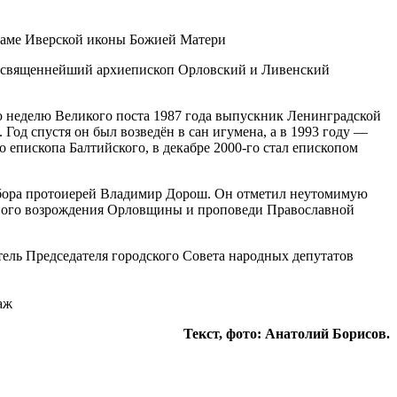
реосвященнейший архиепископ Орловский и Ливенский
ю неделю Великого поста 1987 года выпускник Ленинградской
од спустя он был возведён в сан игумена, а в 1993 году —
о епископа Балтийского, в декабре
2000-го
стал епископом
собора протоиерей Владимир Дорош. Он отметил неутомимую
нного возрождения Орловщины и проповеди Православной
тель Председателя городского Совета народных депутатов
аж
Текст, фото: Анатолий Борисов.