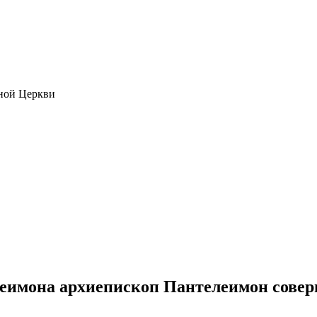
ной Церкви
еимона архиепископ Пантелеимон совер