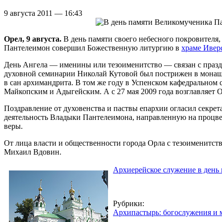
9 августа 2011 — 16:43
Орел, 9 августа.
В день памяти своего небесного покровител
Пантелеимон совершил Божественную литургию в
храме Ивер
День Ангела — именины или тезоименитство — связан с праздн
духовной семинарии Николай Кутовой был пострижен в монашес
в сан архимандрита. В том же году в Успенском кафедральном
Майкопским и Адыгейским. А с 27 мая 2009 года возглавляет
Поздравление от духовенства и паствы епархии огласил секре
деятельность Владыки Пантелеимона, направленную на процв
веры.
От лица власти и общественности города Орла с тезоименитст
Михаил Вдовин.
Архиерейское служение в день
Рубрики:
Архипастырь: богослужения и 