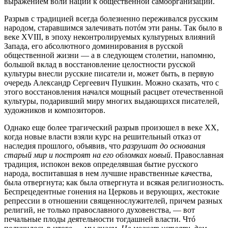
выражением воли нации к общественной самоорганизации.
Разрыв с традицией всегда болезненно переживался русским
народом, старавшимся залечивать потóм эти раны. Так было в
веке XVIII, в эпоху неконтролируемых культурных влияний
Запада, его абсолютного доминирования в русской
общественной жизни — а в следующем столетии, напомню,
большой вклад в восстановление целостности русской
культуры внесли русские писатели и, может быть, в первую
очередь Александр Сергеевич Пушкин. Можно сказать, что с
этого восстановления начался мощный расцвет отечественной
культуры, подаривший миру многих выдающихся писателей,
художников и композиторов.
Однако еще более трагический разрыв произошел в веке XX,
когда новые власти взяли курс на решительный отказ от
наследия прошлого, объявив, что
разрушат до основания
старый мир
и построят на его обломках новый
. Православная
традиция, испокон веков определявшая бытие русского
народа, воспитавшая в нем лучшие нравственные качества,
была отвергнута; как была отвергнута и всякая религиозность.
Беспрецедентные гонения на Церковь и верующих, жестокие
репрессии в отношении священнослужителей, причем разных
религий, не только православного духовенства, — вот
печальные плоды деятельности тогдашней власти. Чтó