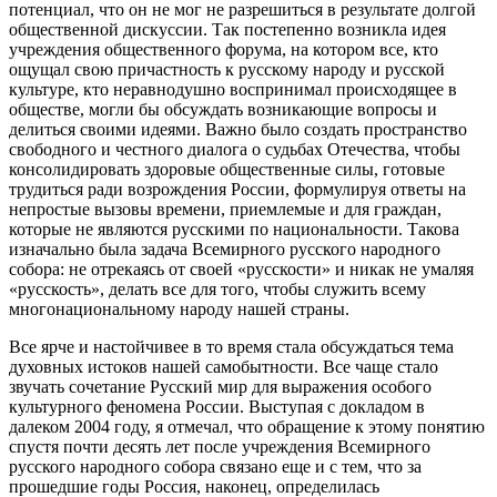
потенциал, что он не мог не разрешиться в результате долгой
общественной дискуссии. Так постепенно возникла идея
учреждения общественного форума, на котором все, кто
ощущал свою причастность к русскому народу и русской
культуре, кто неравнодушно воспринимал происходящее в
обществе, могли бы обсуждать возникающие вопросы и
делиться своими идеями. Важно было создать пространство
свободного и честного диалога о судьбах Отечества, чтобы
консолидировать здоровые общественные силы, готовые
трудиться ради возрождения России, формулируя ответы на
непростые вызовы времени, приемлемые и для граждан,
которые не являются русскими по национальности. Такова
изначально была задача Всемирного русского народного
собора: не отрекаясь от своей «русскости» и никак не умаляя
«русскость», делать все для того, чтобы служить всему
многонациональному народу нашей страны.
Все ярче и настойчивее в то время стала обсуждаться тема
духовных истоков нашей самобытности. Все чаще стало
звучать сочетание Русский мир для выражения особого
культурного феномена России. Выступая с докладом в
далеком 2004 году, я отмечал, что обращение к этому понятию
спустя почти десять лет после учреждения Всемирного
русского народного собора связано еще и с тем, что за
прошедшие годы Россия, наконец, определилась