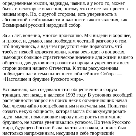
определенные мысли, надежды, чаяния, а у кого-то, может
быть, и некоторые опасения, потому что не все так просто в
нашем мире. Но, с другой стороны, есть уверенность в
абсолютной необходимости и важности такого явления, как
Всемирный русский народный собор.
За 25 лет, конечно, многое произошло. Мы видели и хорошее,
и плохое, и, думаю, нам необходим честный разговор о том,
чтó получилось, а над чем предстоит еще поработать, чтó
требует некоей корректировки, когда речь идет о вопросах,
имеющих большое стратегическое значение для жизни нашего
общества, для духовного развития народа и укрепления всех
сторон жизни нашего Отечества. К этим рассуждениям
побуждает нас и тема нынешнего юбилейного Собора —
«Настоящее и будущее Русского мира».
Вспоминаю, как создавался этот общественный форум
тридцать лет назад, в далеком 1993 году. В условиях всеобщей
растерянности запрос на поиск неких объединяющих начал
был чрезвычайно востребованным и актуальным. Попытки
создать некую общность, которая могла бы аккумулировать
идеи, мысли, помогающие народу выстроить понимание
будущего, не всегда увенчивались успехом. Но тема Русского
мира, будущего России была настолько важна, и поиск был
настолько напряженным, несущим в себе творческий