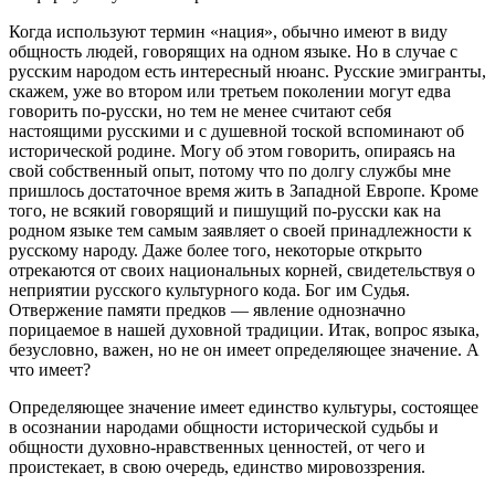
Когда используют термин «нация», обычно имеют в виду
общность людей, говорящих на одном языке. Но в случае с
русским народом есть интересный нюанс. Русские эмигранты,
скажем, уже во втором или третьем поколении могут едва
говорить по-русски, но тем не менее считают себя
настоящими русскими и с душевной тоской вспоминают об
исторической родине. Могу об этом говорить, опираясь на
свой собственный опыт, потому что по долгу службы мне
пришлось достаточное время жить в Западной Европе. Кроме
того, не всякий говорящий и пишущий по-русски как на
родном языке тем самым заявляет о своей принадлежности к
русскому народу. Даже более того, некоторые открыто
отрекаются от своих национальных корней, свидетельствуя о
неприятии русского культурного кода. Бог им Судья.
Отвержение памяти предков — явление однозначно
порицаемое в нашей духовной традиции. Итак, вопрос языка,
безусловно, важен, но не он имеет определяющее значение. А
что имеет?
Определяющее значение имеет единство культуры, состоящее
в осознании народами общности исторической судьбы и
общности духовно-нравственных ценностей, от чего и
проистекает, в свою очередь, единство мировоззрения.