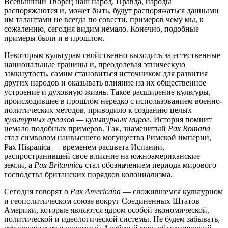
Всевышний Творец наш народ. Правда, народы
распоряжаются и, может быть, будут распоряжаться данными
им талантами не всегда по совести, примеров чему мы, к
сожалению, сегодня видим немало. Конечно, подобные
примеры были и в прошлом.
Некоторым культурам свойственно выходить за естественные
национальные границы и, преодолевая этническую
замкнутость, самим становиться источником для развития
других народов и оказывать влияние на их общественное
устроение и духовную жизнь. Такое расширение культуры,
происходившее в прошлом нередко с использованием военно-
политических методов, приводило к созданию целых
культурных ареалов — культурных миров
. История помнит
немало подобных примеров. Так, знаменитый
Pax Romana
стал символом наивысшего могущества Римской империи,
Pax Hispanica — временем расцвета Испании,
распространившей свое влияние на южноамериканские
земли, а
Pax Britannica
стал обозначением периода мирового
господства британских порядков колониализма.
Сегодня говорят о
Pax Americana
— сложившемся культурном
и геополитическом союзе вокруг Соединенных Штатов
Америки, которые являются ядром особой экономической,
политической и идеологической системы. Не будем забывать,