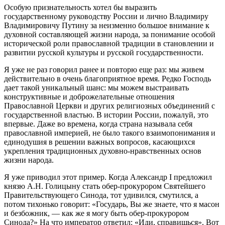
Особую признательность хотел бы выразить
государственному руководству России и лично Владимиру
Владимировичу Путину за неизменно большое внимание к
духовной составляющей жизни народа, за понимание особой
исторической роли православной традиции в становлении и
развитии русской культуры и русской государственности.
Я уже не раз говорил ранее и повторю еще раз: мы живем
действительно в очень благоприятное время. Редко Господь
дает такой уникальный шанс: мы можем выстраивать
конструктивные и доброжелательные отношения
Православной Церкви и других религиозных объединений с
государственной властью. В истории России, пожалуй, это
впервые. Даже во времена, когда страна называла себя
православной империей, не было такого взаимопонимания и
единодушия в решении важных вопросов, касающихся
укрепления традиционных духовно-нравственных основ
жизни народа.
Я уже приводил этот пример. Когда Александр I предложил
князю А.Н. Голицыну стать обер-прокурором Святейшего
Правительствующего Синода, тот удивился, смутился, а
потом тихонько говорит: «Государь, Вы же знаете, что я масон
и безбожник, — как же я могу быть обер-прокурором
Синода?» На что император ответил: «Иди, справишься». Вот