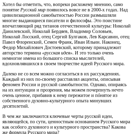
Хотел бы отметить, что, вопреки расхожему мнению, само
понятие
Русский мир
появилось вовсе не в 2000-х годах. Над
цивилизационной самобытностью России размышляли
многие выдающиеся писатели и философы. Это поистине
впечатляющий ряд титанов отечественной культуры: Николай
Данилевский, Николай Бердяев, Владимир Соловьев,
Николай Лосский, отец Сергий Булгаков, Лев Карсавин, отец
Павел Флоренский, Семен Франк, Иван Ильин. Наконец,
Федор Михайлович Достоевский, которому принадлежит
авторство термина
«русская идея»
. И это только очень
немногие имена из большого списка мыслителей,
вдохновлявшихся в своем творчестве идеей Русского мира.
Далеко не со всем можно согласиться в их рассуждениях.
Каждый из них по-своему расставлял акценты, описывая
феномен России и русской самобытности. Однако, опираясь
на их интуиции и прозрения, мы можем почерпнуть нечто
очень ценное, прибавив к нему пережитое и пóнятое из
собственного духовно-культурного опыта минувших
десятилетий.
В чем же заключаются ключевые черты русской идеи,
являющейся, по сути, ценностным основанием Русского мира
как особого духовного и культурного пространства? Какова
же формула Русского мира?