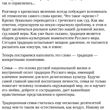
так и справлялись...
Разговор о кризисных явлениях всегда побуждает вспоминать
об этимологии самого слова кризис. Что такое «кризис»?
Кризис буквально переводится с греческого как суд. Как мы
ответим, отреагируем на некую серьезную проблему, в этом и
будет заключаться реальное качество нашей духовной жизни,
суд нашей веры. Как уже было сказано, традиция является
общим духовно-культурным знаменателем Русского мира.
Сегодня традиция испытывает мощное давление, ее пытаются
расшатать как изнутри, так и извне.
Теперь постараемся наполнить это слово — традиция —
конкретными понятиями.
Семья — это основа русской национальной жизни и
внутренний оплот традиции Русского мира, имеющий
ключевое значение для всех религиозных культур. Будучи
самой главной школой воспитания личности, семья не только
помогает человеку познавать окружающий мир, но и научает
его любви, доброте и состраданию, дает важнейшие
нравственные представления и ориентиры.
Традиционная семья считалась еще несколько десятилетий
назад чем-то таким же естественным, как воздух. Никому не