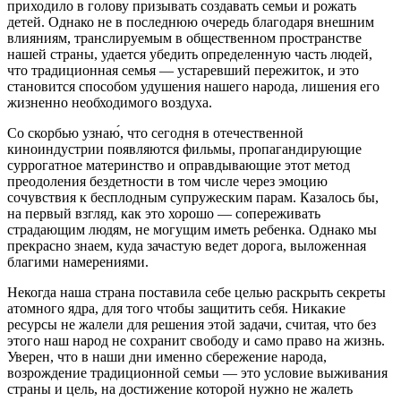
приходило в голову призывать создавать семьи и рожать
детей. Однако не в последнюю очередь благодаря внешним
влияниям, транслируемым в общественном пространстве
нашей страны, удается убедить определенную часть людей,
что традиционная семья — устаревший пережиток, и это
становится способом удушения нашего народа, лишения его
жизненно необходимого воздуха.
Со скорбью узнаю́, что сегодня в отечественной
киноиндустрии появляются фильмы, пропагандирующие
суррогатное материнство и оправдывающие этот метод
преодоления бездетности в том числе через эмоцию
сочувствия к бесплодным супружеским парам. Казалось бы,
на первый взгляд, как это хорошо — сопереживать
страдающим людям, не могущим иметь ребенка. Однако мы
прекрасно знаем, куда зачастую ведет дорога, выложенная
благими намерениями.
Некогда наша страна поставила себе целью раскрыть секреты
атомного ядра, для того чтобы защитить себя. Никакие
ресурсы не жалели для решения этой задачи, считая, что без
этого наш народ не сохранит свободу и само право на жизнь.
Уверен, что в наши дни именно сбережение народа,
возрождение традиционной семьи — это условие выживания
страны и цель, на достижение которой нужно не жалеть