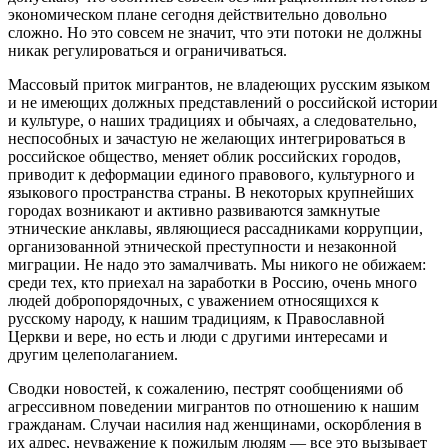
экономическом плане сегодня действительно довольно
сложно. Но это совсем не значит, что эти потоки не должны
никак регулироваться и ограничиваться.
Массовый приток мигрантов, не владеющих русским языком
и не имеющих должных представлений о российской истории
и культуре, о наших традициях и обычаях, а следовательно,
неспособных и зачастую не желающих интегрироваться в
российское общество, меняет облик российских городов,
приводит к деформации единого правового, культурного и
языкового пространства страны. В некоторых крупнейших
городах возникают и активно развиваются замкнутые
этнические анклавы, являющиеся рассадниками коррупции,
организованной этнической преступности и незаконной
миграции. Не надо это замалчивать. Мы никого не обижаем:
среди тех, кто приехал на заработки в Россию, очень много
людей добропорядочных, с уважением относящихся к
русскому народу, к нашим традициям, к Православной
Церкви и вере, но есть и люди с другими интересами и
другим целеполаганием.
Сводки новостей, к сожалению, пестрят сообщениями об
агрессивном поведении мигрантов по отношению к нашим
гражданам. Случаи насилия над женщинами, оскорбления в
их адрес, неуважение к пожилым людям — все это вызывает