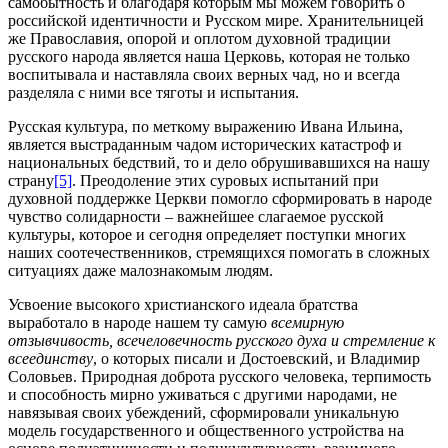
самобытность и благодаря которым мы можем говорить о
российской идентичности и Русском мире. Хранительницей
же Православия, опорой и оплотом духовной традиции
русского народа является наша Церковь, которая не только
воспитывала и наставляла своих верных чад, но и всегда
разделяла с ними все тяготы и испытания.
Русская культура, по меткому выражению Ивана Ильина,
является выстраданным чадом исторических катастроф и
национальных бедствий, то и дело обрушивавшихся на нашу
страну
[5]
. Преодоление этих суровых испытаний при
духовной поддержке Церкви помогло сформировать в народе
чувство солидарности – важнейшее слагаемое русской
культуры, которое и сегодня определяет поступки многих
наших соотечественников, стремящихся помогать в сложных
ситуациях даже малознакомым людям.
Усвоение высокого христианского идеала братства
выработало в народе нашем ту самую
всемирную
отзывчивость, всечеловечность русского духа и стремление к
всеединству
, о которых писали и Достоевский, и Владимир
Соловьев. Природная доброта русского человека, терпимость
и способность мирно уживаться с другими народами, не
навязывая своих убеждений, сформировали уникальную
модель государственного и общественного устройства на