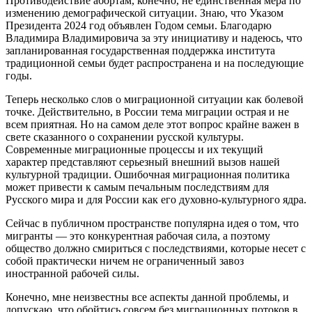
Противодействие абортам, конечно, не единственная мера по
изменению демографической ситуации. Знаю, что Указом
Президента 2024 год объявлен Годом семьи. Благодарю
Владимира Владимировича за эту инициативу и надеюсь, что
запланированная государственная поддержка института
традиционной семьи будет распространена и на последующие
годы.
Теперь несколько слов о миграционной ситуации как болевой
точке. Действительно, в России тема миграции острая и не
всем приятная. Но на самом деле этот вопрос крайне важен в
свете сказанного о сохранении русской культуры.
Современные миграционные процессы и их текущий
характер представляют серьезный внешний вызов нашей
культурной традиции. Ошибочная миграционная политика
может привести к самым печальным последствиям для
Русского мира и для России как его духовно-культурного ядра.
Сейчас в публичном пространстве популярна идея о том, что
мигранты — это конкурентная рабочая сила, а поэтому
общество должно смириться с последствиями, которые несет с
собой практически ничем не ограниченный завоз
иностранной рабочей силы.
Конечно, мне неизвестны все аспекты данной проблемы, и
допускаю, что обойтись совсем без миграционных потоков в