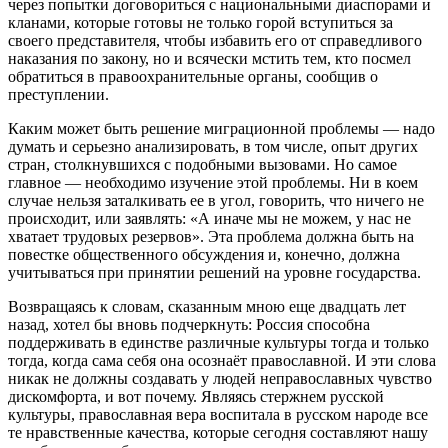
через попытки договориться с национальными диаспорами и
кланами, которые готовы не только горой вступиться за
своего представителя, чтобы избавить его от справедливого
наказания по закону, но и всячески мстить тем, кто посмел
обратиться в правоохранительные органы, сообщив о
преступлении.
Каким может быть решение миграционной проблемы — надо
думать и серьезно анализировать, в том числе, опыт других
стран, столкнувшихся с подобными вызовами. Но самое
главное — необходимо изучение этой проблемы. Ни в коем
случае нельзя заталкивать ее в угол, говорить, что ничего не
происходит, или заявлять: «А иначе мы не можем, у нас не
хватает трудовых резервов». Эта проблема должна быть на
повестке общественного обсуждения и, конечно, должна
учитываться при принятии решений на уровне государства.
Возвращаясь к словам, сказанным мною еще двадцать лет
назад, хотел бы вновь подчеркнуть: Россия способна
поддерживать в единстве различные культуры тогда и только
тогда, когда сама себя она осознаёт православной. И эти слова
никак не должны создавать у людей неправославных чувство
дискомфорта, и вот почему. Являясь стержнем русской
культуры, православная вера воспитала в русском народе все
те нравственные качества, которые сегодня составляют нашу