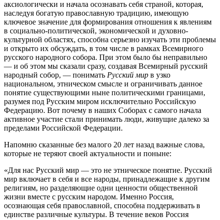
аксиологически и начала осознавать себя страной, которая,
наследуя богатую православную традицию, имеющую
ключевое значение для формирования отношения к явлениям
в социально-политической, экономической и духовно-
культурной областях, способна серьезно изучать эти проблемы
и открыто их обсуждать, в том числе в рамках Всемирного
русского народного собора. При этом было бы неправильно
— и об этом мы сказали сразу, создавая Всемирный русский
народный собор, — понимать
Русский мир
в узко
национальном, этническом смысле и ограничивать данное
понятие существующими ныне политическими границами,
разумея под Русским миром исключительно Российскую
Федерацию. Вот почему в наших Соборах с самого начала
активное участие стали принимать люди, живущие далеко за
пределами Российской Федерации.
Напомню сказанные без малого 20 лет назад важные слова,
которые не теряют своей актуальности и поныне:
«Для нас Русский мир — это не этническое понятие. Русский
мир включает в себя и все народы, принадлежащие к другим
религиям, но разделяющие одни ценности общественной
жизни вместе с русским народом. Именно Россия,
осознающая себя православной, способна поддерживать в
единстве различные культуры. В течение веков Россия