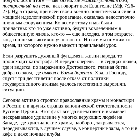
получилось в итоге — мы знаем.
Не может устоять дом,
построенный на песке
, как говорит нам Евангелие (Мф. 7:26-
27). Ну, а страна, при всей своей военно-политической силе и
мощной идеологической пропаганде, оказалась недостаточно
прочным сооружением. Ко всему этому и мы были
причастны: кто-то уже активно, будучи вовлеченным в
общественную жизнь, кто-то — еще находясь в том возрасте,
когда он не мог активно участвовать. Но все мы помним то
время, из которого нужно вынести правильный урок.
Если разрушить духовный фундамент жизни народа, то
происходит катастрофа. В первую очередь — в сердцах людей,
где и ведется, по выражению Достоевского, главная битва
добра со злом, где
дьявол с Богом борется
. Хвала Господу,
спустя три десятилетия после отказа от политики
государственного атеизма удалось постепенно выровнять
ситуацию.
Сегодня активно строятся православные храмы и монастыри
в России и в других странах канонической ответственности
Русской Церкви. Этот факт всегда впечатляет и вызывает
нескрываемое удивление у многих верующих людей на
Западе, где христианские храмы, наоборот, закрываются,
переделываются, в лучшем случае, в концертные залы, а то и в
кафе и даже ночные клубы.