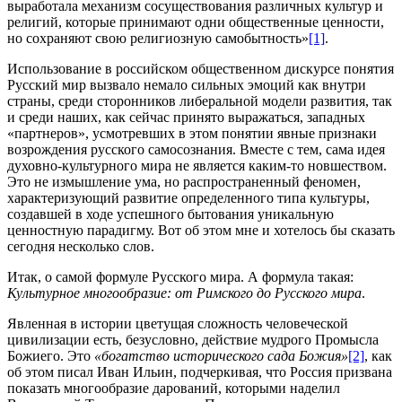
выработала механизм сосуществования различных культур и
религий, которые принимают одни общественные ценности,
но сохраняют свою религиозную самобытность»
[1]
.
Использование в российском общественном дискурсе понятия
Русский мир вызвало немало сильных эмоций как внутри
страны, среди сторонников либеральной модели развития, так
и среди наших, как сейчас принято выражаться, западных
«партнеров», усмотревших в этом понятии явные признаки
возрождения русского самосознания. Вместе с тем, сама идея
духовно-культурного мира не является каким-то новшеством.
Это не измышление ума, но распространенный феномен,
характеризующий развитие определенного типа культуры,
создавшей в ходе успешного бытования уникальную
ценностную парадигму. Вот об этом мне и хотелось бы сказать
сегодня несколько слов.
Итак, о самой формуле Русского мира. А формула такая:
Культурное многообразие: от Римского до Русского мира
.
Явленная в истории цветущая сложность человеческой
цивилизации есть, безусловно, действие мудрого Промысла
Божиего. Это
«богатство исторического сада Божия»
[2]
, как
об этом писал Иван Ильин, подчеркивая, что Россия призвана
показать многообразие дарований, которыми наделил