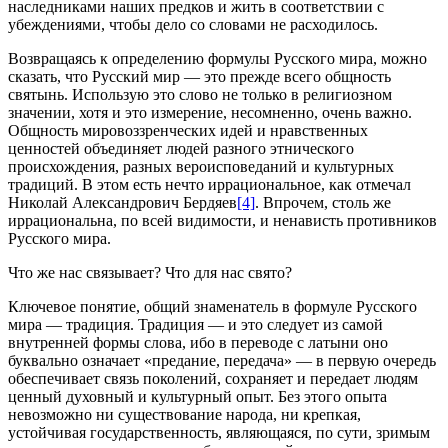
наследниками наших предков и жить в соответствии с
убеждениями, чтобы дело со словами не расходилось.
Возвращаясь к определению формулы Русского мира, можно
сказать, что Русский мир — это прежде всего общность
святынь. Использую это слово не только в религиозном
значении, хотя и это измерение, несомненно, очень важно.
Общность мировоззренческих идей и нравственных
ценностей объединяет людей разного этнического
происхождения, разных вероисповеданий и культурных
традиций. В этом есть нечто иррациональное, как отмечал
Николай Александрович Бердяев
[4]
. Впрочем, столь же
иррациональна, по всей видимости, и ненависть противников
Русского мира.
Что же нас связывает? Что для нас свято?
Ключевое понятие, общий знаменатель в формуле Русского
мира — традиция. Традиция — и это следует из самой
внутренней формы слова, ибо в переводе с латыни оно
буквально означает «предание, передача» — в первую очередь
обеспечивает связь поколений, сохраняет и передает людям
ценный духовный и культурный опыт. Без этого опыта
невозможно ни существование народа, ни крепкая,
устойчивая государственность, являющаяся, по сути, зримым