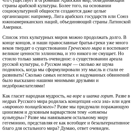
что существует и огромный Арабский мир, объединяющий
страны арабской культуры. Более того, на основании
социокультурной общности создаются даже целые
организации: например, Лига арабских государств или Союз
южноамериканских наций, объединяющий страны Латинской
Америки.
Список этих культурных миров можно продолжать долго. В
конце концов, и наши православные братья-греки уже много
веков твердят о существовании
Греческого мира
и воспевают
великие ценности эллинизма, и это никого не смущает. Но
стоило только заявить очевидное: о существовании ареала
русской культуры, о
Русском мире
— сколько же шума
поднялось, когда мы сформулировали эту мысль и стали ее
развивать! Сколько самых нелепых и надуманных обвинений
было высказано нашими мнимыми друзьями и
недоброжелателями!
Как гласит народная мудрость,
на воре и шапка горит
. Разве в
недрах Русского мира родилась концепция
«оси зла»
или идея
«мирового полицейского»
? Разве мы придумали поражающую
цинизмом и духовным варварством тему
«отмены
культуры»
? Разве мы навязываем остальному миру
гегемонию, представляя ее как всеобщее и безальтернативное
благо для остального мира? Думаю, ответ очевиден.