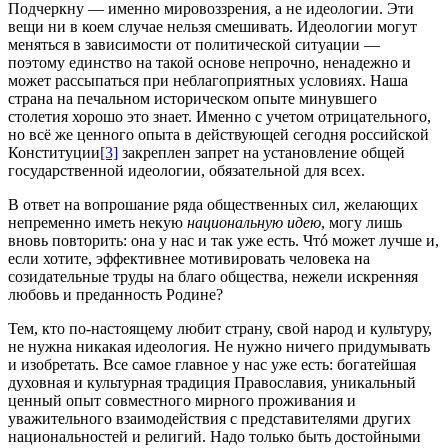
Подчеркну — именно мировоззрения, а не идеологии. Эти
вещи ни в коем случае нельзя смешивать. Идеологии могут
меняться в зависимости от политической ситуации —
поэтому единство на такой основе непрочно, ненадежно и
может рассыпаться при неблагоприятных условиях. Наша
страна на печальном историческом опыте минувшего
столетия хорошо это знает. Именно с учетом отрицательного,
но всё же ценного опыта в действующей сегодня российской
Конституции
[3]
закреплен запрет на установление общей
государственной идеологии, обязательной для всех.
В ответ на вопрошание ряда общественных сил, желающих
непременно иметь некую
национальную идею
, могу лишь
вновь повторить: она у нас и так уже есть. Чтó может лучше и,
если хотите, эффективнее мотивировать человека на
созидательные труды на благо общества, нежели искренняя
любовь и преданность Родине?
Тем, кто по-настоящему любит страну, свой народ и культуру,
не нужна никакая идеология. Не нужно ничего придумывать
и изобретать. Все самое главное у нас уже есть: богатейшая
духовная и культурная традиция Православия, уникальный
ценный опыт совместного мирного проживания и
уважительного взаимодействия с представителями других
национальностей и религий. Надо только быть достойными