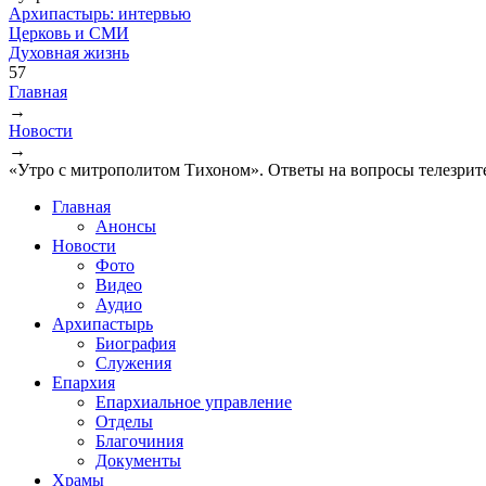
Архипастырь: интервью
Церковь и СМИ
Духовная жизнь
57
Главная
→
Вы здесь
Новости
→
«Утро с митрополитом Тихоном». Ответы на вопросы телезрит
Главная
Анонсы
Новости
Фото
Видео
Аудио
Архипастырь
Биография
Служения
Епархия
Епархиальное управление
Отделы
Благочиния
Документы
Храмы