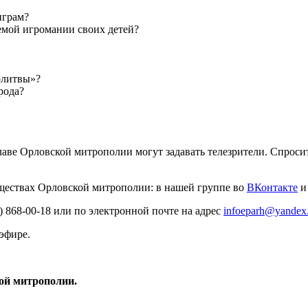
играм?
лемой игромании своих детей?
олитвы»?
рода?
аве Орловской митрополии могут задавать телезрители. Спроси
ществах Орловской митрополии: в нашей группе во
ВКонтакте
и
 868-00-18 или по электронной почте на адрес
infoeparh@yandex
эфире.
ой митрополии.