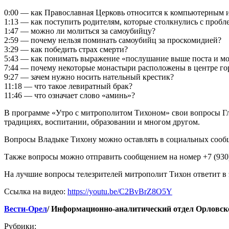
0:00 — как Православная Церковь относится к компьютерным 
1:13 — как поступить родителям, которые столкнулись с проб
1:47 — можно ли молиться за самоубийцу?
2:59 — почему нельзя поминать самоубийц за проскомидией?
3:29 — как победить страх смерти?
5:43 — как понимать выражение «послушание выше поста и м
7:44 — почему некоторые монастыри расположены в центре го
9:27 — зачем нужно носить нательный крестик?
11:18 — что такое левиратный брак?
11:46 — что означает слово «аминь»?
В программе «Утро с митрополитом Тихоном» свои вопросы Гл
традициях, воспитании, образовании и многом другом.
Вопросы Владыке Тихону можно оставлять в социальных сооб
Также вопросы можно отправить сообщением на номер +7 (930)
На лучшие вопросы телезрителей митрополит Тихон ответит в 
Ссылка на видео:
https://youtu.be/C2BvBrZ8O5Y
Вести-Орел
/ Информационно-аналитический отдел Орловск
Рубрики: