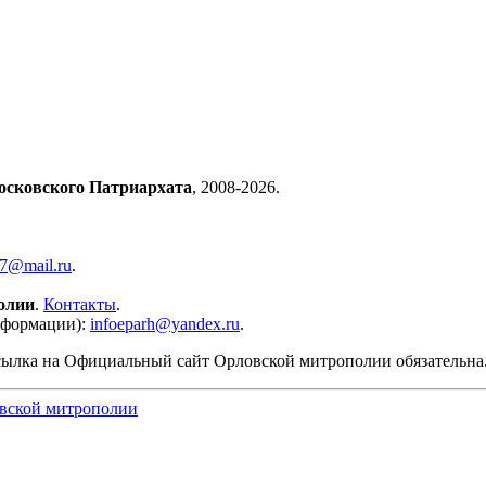
осковского Патриархата
, 2008-2026.
57@mail.ru
.
олии
.
Контакты
.
нформации):
infoeparh@yandex.ru
.
сылка на Официальный сайт Орловской митрополии обязательна
вской митрополии