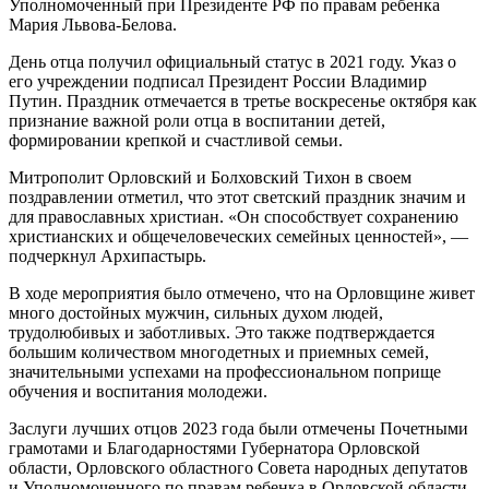
Уполномоченный при Президенте РФ по правам ребенка
Мария Львова-Белова.
День отца получил официальный статус в 2021 году. Указ о
его учреждении подписал Президент России Владимир
Путин. Праздник отмечается в третье воскресенье октября как
признание важной роли отца в воспитании детей,
формировании крепкой и счастливой семьи.
Митрополит Орловский и Болховский Тихон в своем
поздравлении отметил, что этот светский праздник значим и
для православных христиан. «Он способствует сохранению
христианских и общечеловеческих семейных ценностей», —
подчеркнул Архипастырь.
В ходе мероприятия было отмечено, что на Орловщине живет
много достойных мужчин, сильных духом людей,
трудолюбивых и заботливых. Это также подтверждается
большим количеством многодетных и приемных семей,
значительными успехами на профессиональном поприще
обучения и воспитания молодежи.
Заслуги лучших отцов 2023 года были отмечены Почетными
грамотами и Благодарностями Губернатора Орловской
области, Орловского областного Совета народных депутатов
и Уполномоченного по правам ребенка в Орловской области.