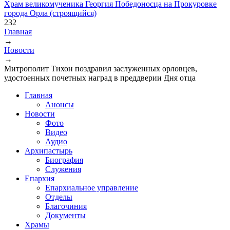
Храм великомученика Георгия Победоносца на Прокуровке
города Орла (строящийся)
232
Главная
→
Вы здесь
Новости
→
Митрополит Тихон поздравил заслуженных орловцев,
удостоенных почетных наград в преддверии Дня отца
Главная
Анонсы
Новости
Фото
Видео
Аудио
Архипастырь
Биография
Служения
Епархия
Епархиальное управление
Отделы
Благочиния
Документы
Храмы