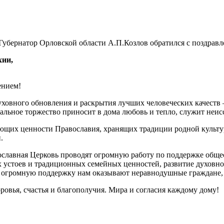
Губернатор Орловской области А.П.Козлов обратился с поздравл
хии,
ением!
уховного обновления и раскрытия лучших человеческих качеств
хальное торжество приносит в дома любовь и тепло, служит не
щих ценности Православия, хранящих традиции родной культур
.
ославная Церковь проводят огромную работу по поддержке общес
 устоев и традиционных семейных ценностей, развитие духовно
е огромную поддержку нам оказывают неравнодушные граждане, 
ровья, счастья и благополучия. Мира и согласия каждому дому!