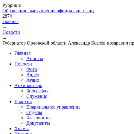
Рубрики:
Обращения, выступления официальных лиц
2874
Главная
→
Вы здесь
Новости
→
Губернатор Орловской области Александр Козлов поздравил п
Главная
Анонсы
Новости
Фото
Видео
Аудио
Архипастырь
Биография
Служения
Епархия
Епархиальное управление
Отделы
Благочиния
Документы
Храмы
История