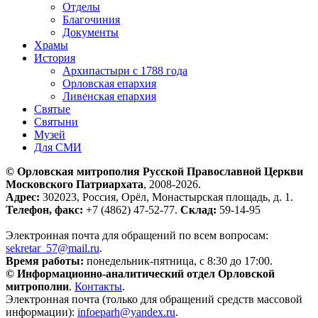
Отделы
Благочиния
Документы
Храмы
История
Архипастыри с 1788 года
Орловская епархия
Ливенская епархия
Святые
Святыни
Музей
Для СМИ
© Орловская митрополия Русской Православной Церкви
Московского Патриархата
, 2008-2026.
Адрес:
302023, Россия, Орёл, Монастырская площадь, д. 1.
Телефон, факс:
+7 (4862) 47-52-77.
Склад:
59-14-95
Электронная почта для обращений по всем вопросам:
sekretar_57@mail.ru
.
Время работы:
понедельник-пятница, с 8:30 до 17:00.
© Информационно-аналитический отдел Орловской
митрополии
.
Контакты
.
Электронная почта (только для обращений средств массовой
информации):
infoeparh@yandex.ru
.