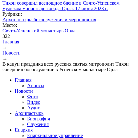
Рубрики:
Архипастырь: богослужения и мероприятия
Место:
Свято-Успенский монастырь Орла
322
Главная
→
Вы здесь
Новости
→
В канун праздника всех русских святых митрополит Тихон
совершил богослужение в Успенском монастыре Орла
Главная
Анонсы
Новости
Фото
Видео
Аудио
Архипастырь
Биография
Служения
Епархия
Епархиальное управление