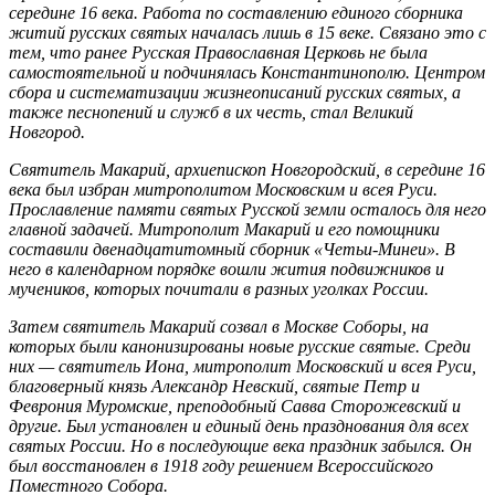
середине 16 века. Работа по составлению единого сборника
житий русских святых началась лишь в 15 веке. Связано это с
тем, что ранее Русская Православная Церковь не была
самостоятельной и подчинялась Константинополю. Центром
сбора и систематизации жизнеописаний русских святых, а
также песнопений и служб в их честь, стал Великий
Новгород.
Святитель Макарий, архиепископ Новгородский, в середине 16
века был избран митрополитом Московским и всея Руси.
Прославление памяти святых Русской земли осталось для него
главной задачей. Митрополит Макарий и его помощники
составили двенадцатитомный сборник «Четьи-Минеи». В
него в календарном порядке вошли жития подвижников и
мучеников, которых почитали в разных уголках России.
Затем святитель Макарий созвал в Москве Соборы, на
которых были канонизированы новые русские святые. Среди
них — святитель Иона, митрополит Московский и всея Руси,
благоверный князь Александр Невский, святые Петр и
Феврония Муромские, преподобный Савва Сторожевский и
другие. Был установлен и единый день празднования для всех
святых России. Но в последующие века праздник забылся. Он
был восстановлен в 1918 году решением Всероссийского
Поместного Собора.