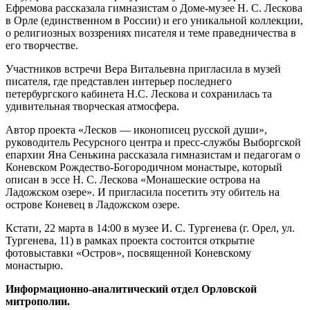
Ефремова рассказала гимназистам о Доме-музее Н. С. Лескова
в Орле (единственном в России) и его уникальной коллекции,
о религиозных воззрениях писателя и теме праведничества в
его творчестве.
Участников встречи Вера Витальевна пригласила в музей
писателя, где представлен интерьер последнего
петербургского кабинета Н.С. Лескова и сохранилась та
удивительная творческая атмосфера.
Автор проекта «Лесков — иконописец русской души»,
руководитель Ресурсного центра и пресс-службы Выборгской
епархии Яна Сенькина рассказала гимназистам и педагогам о
Коневском Рождество-Богородичном монастыре, который
описан в эссе Н. С. Лескова «Монашеские острова на
Ладожском озере». И пригласила посетить эту обитель на
острове Коневец в Ладожском озере.
Кстати, 22 марта в 14:00 в музее И. С. Тургенева (г. Орел, ул.
Тургенева, 11) в рамках проекта состоится открытие
фотовыставки «Остров», посвященной Коневскому
монастырю.
Информационно-аналитический отдел Орловской
митрополии.