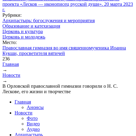
Рубрики:
Архипастырь: богослужения и мероприятия
Образование и катехизация
Церковь и культура
Церковь и молодежь
Место:
Православная гимназия во имя священномученика Иоанна
Кукши, просветителя вятичей
236
Главная
→
Вы здесь
Новости
→
В Орловской православной гимназии говорили о Н. С.
Лескове, его жизни и творчестве
Главная
Анонсы
Новости
Фото
Видео
Аудио
Архипастырь