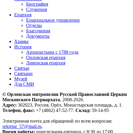
Биография
Служения
Епархия
Епархиальное управление
Отделы
Благочиния
Документы
Храмы
История
Архипастыри с 1788 года
Орловская епархия
Ливенская епархия
Святые
Святыни
Музей
Для СМИ
© Орловская митрополия Русской Православной Церкви
Московского Патриархата
, 2008-2026.
Адрес:
302023, Россия, Орёл, Монастырская площадь, д. 1.
Телефон, факс:
+7 (4862) 47-52-77.
Склад:
59-14-95
Электронная почта для обращений по всем вопросам:
sekretar_57@mail.ru
.
Время работы:
понедельник-пятница, с 8:30 до 17:00.