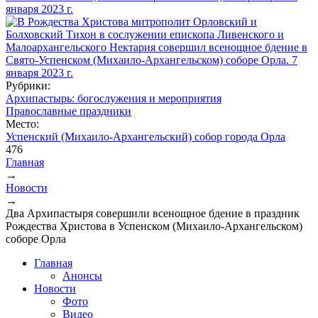
Рубрики:
Архипастырь: богослужения и мероприятия
Православные праздники
Место:
Успенский (Михаило-Архангельский) собор города Орла
476
Главная
→
Вы здесь
Новости
→
Два Архипастыря совершили всенощное бдение в праздник
Рождества Христова в Успенском (Михаило-Архангельском)
соборе Орла
Главная
Анонсы
Новости
Фото
Видео