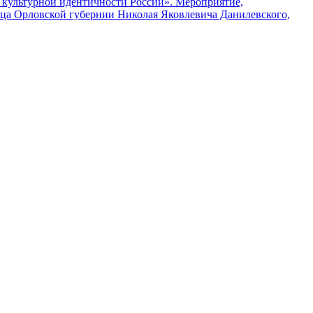
е культурной идентичности России». Мероприятие,
нца Орловской губернии Николая Яковлевича Данилевского,