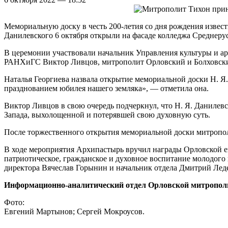
Мемориальную доску в честь 200-летия со дня рождения извес
Данилевского 6 октября открыли на фасаде колледжа Среднер
В церемонии участвовали начальник Управления культуры и ар
РАНХиГС Виктор Ливцов, митрополит Орловский и Болховский 
Наталья Георгиева назвала открытие мемориальной доски Н. Я.
празднованием юбилея нашего земляка», — отметила она.
Виктор Ливцов в свою очередь подчеркнул, что Н. Я. Данилев
Запада, выхолощенной и потерявшей свою духовную суть.
После торжественного открытия мемориальной доски митропо
В ходе мероприятия Архипастырь вручил награды Орловской 
патриотическое, гражданское и духовное воспитание молодог
директора Вячеслав Горынин и начальник отдела Дмитрий Лед
Информационно-аналитический отдел Орловской митропол
Фото:
Евгений Мартынов; Сергей Мокроусов.