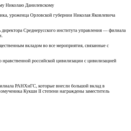
итика, уроженца Орловской губернии Николая Яковлевича
ль директора Среднерусского института управления — филиала
и.
щественным вкладом во все мероприятия, связанные с
ко нравственной российской цивилизации с цивилизацией
филиала РАНХиГС, которые внесли большой вклад в
номученика Кукши II степени награждены заместитель