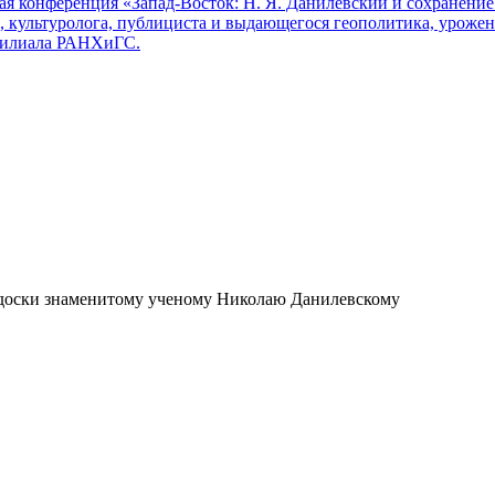
кая конференция «Запад-Восток: Н. Я. Данилевский и сохранени
, культуролога, публициста и выдающегося геополитика, уроже
 филиала РАНХиГС.
 доски знаменитому ученому Николаю Данилевскому