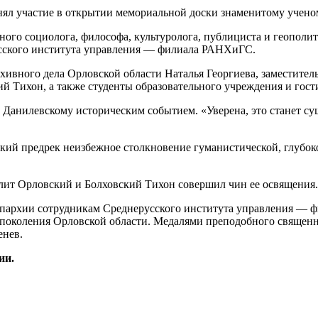
тного социолога, философа, культуролога, публициста и геопол
усского института управления — филиала РАНХиГС.
хивного дела Орловской области Наталья Георгиева, заместите
Тихон, а также студенты образовательного учреждения и гост
 Данилевскому историческим событием. «Уверена, это станет су
ский предрек неизбежное столкновение гуманистической, глубо
лит Орловский и Болховский Тихон совершил чин ее освящения.
епархии сотрудникам Среднерусского института управления — 
о поколения Орловской области. Медалями преподобного священ
енев.
ии.