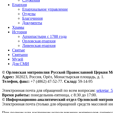
Служения
Епархия
Епархиальное управление
Отделы
Благочиния
Документы
Храмы
История
Архипастыри с 1788 года
Орловская епархия
Ливенская епархия
Святые
Святыни
Музей
Для СМИ
© Орловская митрополия Русской Православной Церкви М
Адрес:
302023, Россия, Орёл, Монастырская площадь, д. 1.
Телефон, факс:
+7 (4862) 47-52-77.
Склад:
59-14-95
Электронная почта для обращений по всем вопросам:
sekretar_
Время работы:
понедельник-пятница, с 8:30 до 17:00.
© Информационно-аналитический отдел Орловской митроп
Электронная почта (только для обращений средств массовой и
При полном или частичном использовании материалов гиперс