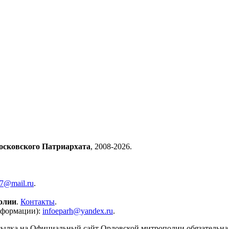
осковского Патриархата
, 2008-2026.
57@mail.ru
.
олии
.
Контакты
.
нформации):
infoeparh@yandex.ru
.
сылка на Официальный сайт Орловской митрополии обязательна