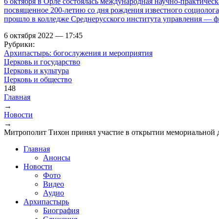
6 октября в Орле состоялась международная научно-практичес
посвященное 200-летию со дня рождения известного социолога
прошло в колледже Среднерусского института управления —
6 октября 2022 — 17:45
Рубрики:
Архипастырь: богослужения и мероприятия
Церковь и государство
Церковь и культура
Церковь и общество
148
Главная
→
Вы здесь
Новости
→
Митрополит Тихон принял участие в открытии мемориальной
Главная
Анонсы
Новости
Фото
Видео
Аудио
Архипастырь
Биография