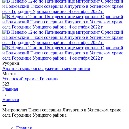
Рубрики:
Архипастырь: богослужения и мероприятия
Место:
Успенский храм с. Городище
323
Главная
→
Вы здесь
Новости
→
Митрополит Тихон совершил Литургию в Успенском храме
села Городище Урицкого района
Главная