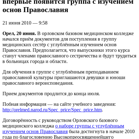
впервые появится группа с изучением
основ Православия
21 июня 2010 — 9:58
Орел, 20 июня.
В орловском базовом медицинском колледже
начался приём документов для поступления в группу
медицинских сестёр с углублённым изучением основ
Православия. Предполагается, что выпускники этого курса
станут членами православного сестричества и будут трудиться
в больницах города и области.
Для обучения в группе с углублённым преподаванием
православной культуры приглашаются девушки и юноши
православного вероисповедания.
Прием документов продлится до конца июля.
Побная информация — на сайте учебного заведения:
http://orelmed.narod.ru/Spec_price/Spec_price.htm
.
Договорённость с руководством Орловского базового
медицинского колледжа
о наборе группы с углублённым
изучением основ Православия
была достигнута в начале 2010
года по благословению Высокопреосвященнейшего