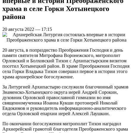
впервые в истории Преображенского
храма в селе Горки Хотынецкого
района
20 августа 2022 — 17:15
20 августа, в попразднство Преображения Господня и день
памяти святителя Митрофана Воронежского, митрополит
Орловский и Болховский Тихон с Архипастырским визитом
посетил Хотынецкий район. В храме Преображения Господня
села Горки Владыка Тихон совершил первое в истории этого
храма архиерейское богослужение.
За Литургией Архипастырю сослужили благочинный храмов
Знаменско-Хотынецкого округа иерей Андрей Сорокин,
духовник Орловской православной гимназии во имя
священномученика Иоанна Кукши протоиерей Николай
Евдокимов и руководитель информационно-аналитического
отдела Орловской епархии иерей Алексей Лаушкин.
По окончании богослужения митрополит Тихон наградил
Архиерейской грамотой благодетеля Преображенского храма