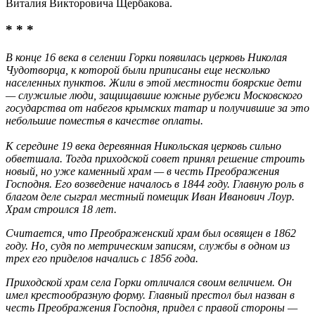
Виталия Викторовича Щербакова.
* * *
В конце 16 века в селении Горки появилась церковь Николая
Чудотворца, к которой были приписаны еще несколько
населенных пунктов. Жили в этой местности боярские дети
— служилые люди, защищавшие южные рубежи Московского
государства от набегов крымских татар и получившие за это
небольшие поместья в качестве оплаты.
К середине 19 века деревянная Никольская церковь сильно
обветшала. Тогда приходской совет принял решение строить
новый, но уже каменный храм — в честь Преображения
Господня. Его возведение началось в 1844 году. Главную роль в
благом деле сыграл местный помещик Иван Иванович Лоур.
Храм строился 18 лет.
Считается, что Преображенский храм был освящен в 1862
году. Но, судя по метрическим записям, службы в одном из
трех его приделов начались с 1856 года.
Приходской храм села Горки отличался своим величием. Он
имел крестообразную форму. Главный престол был назван в
честь Преображения Господня, придел с правой стороны —