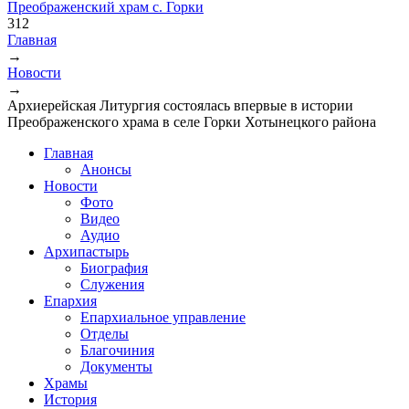
Преображенский храм с. Горки
312
Главная
→
Вы здесь
Новости
→
Архиерейская Литургия состоялась впервые в истории
Преображенского храма в селе Горки Хотынецкого района
Главная
Анонсы
Новости
Фото
Видео
Аудио
Архипастырь
Биография
Служения
Епархия
Епархиальное управление
Отделы
Благочиния
Документы
Храмы
История