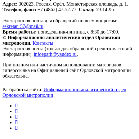
Адрес:
302023, Россия, Орёл, Монастырская площадь, д. 1.
Телефон, факс:
+7 (4862) 47-52-77.
Склад:
59-14-95
Электронная почта для обращений по всем вопросам:
sekretar_57@mail.ru
(ссылка для отправки email)
.
Время работы:
понедельник-пятница, с 8:30 до 17:00.
© Информационно-аналитический отдел Орловской
митрополии
.
Контакты
.
Электронная почта (только для обращений средств массовой
информации):
infoeparh@yandex.ru
(ссылка для отправки email)
.
При полном или частичном использовании материалов
гиперссылка на Официальный сайт Орловской митрополии
обязательна.
Разбработка сайта:
Информационно-аналитический отдел
Орловской митрополии
(внешняя ссылка)
(внешняя ссылка)
(внешняя ссылка)
(внешняя ссылка)