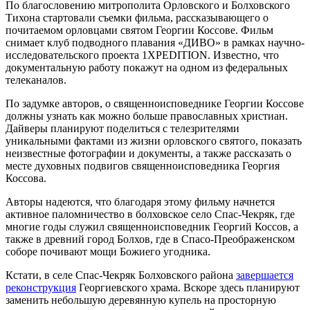
По благословению митрополита Орловского и Болховского
Тихона стартовали съемки фильма, рассказывающего о
почитаемом орловцами святом Георгии Коссове. Фильм
снимает клуб подводного плавания «ДИВО» в рамках научно-
исследовательского проекта 1XPEDITION. Известно, что
документальную работу покажут на одном из федеральных
телеканалов.
По задумке авторов, о священноисповеднике Георгии Коссове
должны узнать как можно больше православных христиан.
Дайверы планируют поделиться с телезрителями
уникальными фактами из жизни орловского святого, показать
неизвестные фотографии и документы, а также рассказать о
месте духовных подвигов священноисповедника Георгия
Коссова.
Авторы надеются, что благодаря этому фильму начнется
активное паломничество в болховское село Спас-Чекряк, где
многие годы служил священноисповедник Георгий Коссов, а
также в древний город Болхов, где в Спасо-Преображенском
соборе почивают мощи Божиего угодника.
Кстати, в селе Спас-Чекряк Болховского района
завершается
реконструкция
Георгиевского храма. Вскоре здесь планируют
заменить небольшую деревянную купель на просторную