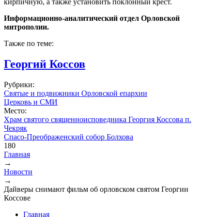
кирпичную, а также установить поклонный крест.
Информационно-аналитический отдел Орловской
митрополии.
Также по теме:
Георгий Коссов
Рубрики:
Святые и подвижники Орловской епархии
Церковь и СМИ
Место:
Храм святого священноисповедника Георгия Коссова п.
Чекряк
Спасо-Преображенский собор Болхова
180
Главная
→
Вы здесь
Новости
→
Дайверы снимают фильм об орловском святом Георгии
Коссове
Главная