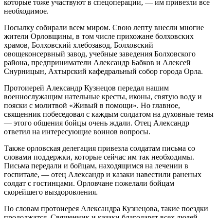
которые тоже участвуют в спецоперации, — им привезли все
необходимое.
Посылку собирали всем миром. Свою лепту внесли многие
жители Орловщины, в том числе прихожане болховских
храмов, Болховский хлебозавод, Болховский
овощеконсервный завод, учебные заведения Болховского
района, предприниматели Александр Бабков и Алексей
Снурницын, Ахтырский кафедральный собор города Орла.
Протоиерей Александр Кузнецов передал нашим
военнослужащим нательные кресты, иконы, святую воду и
пояски с молитвой «Живый в помощи». Но главное,
священник побеседовал с каждым солдатом на духовные темы
— этого общения бойцы очень ждали. Отец Александр
ответил на интересующие воинов вопросы.
Также орловская делегация привезла солдатам письма со
словами поддержки, которые сейчас им так необходимы.
Письма передали и бойцам, находящимся на лечении в
госпитале, — отец Александр и казаки навестили раненых
солдат с гостинцами. Орловчане пожелали бойцам
скорейшего выздоровления.
По словам протоиерея Александра Кузнецова, такие поездки
продолжатся. Священник и казаки благодарят всех людей,