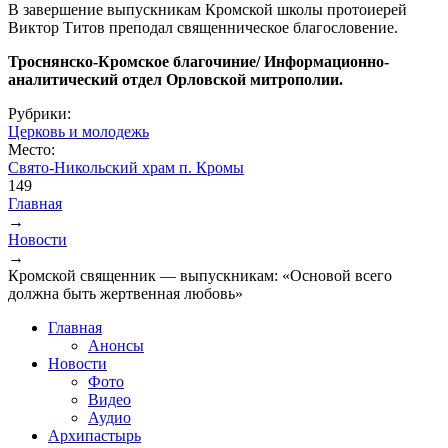
В завершение выпускникам Кромской школы протоиерей
Виктор Титов преподал священническое благословение.
Троснянско-Кромское благочиние/ Информационно-
аналитический отдел Орловской митрополии.
Рубрики:
Церковь и молодежь
Место:
Свято-Никольский храм п. Кромы
149
Главная
→
Вы здесь
Новости
→
Кромской священник — выпускникам: «Основой всего
должна быть жертвенная любовь»
Главная
Анонсы
Новости
Фото
Видео
Аудио
Архипастырь