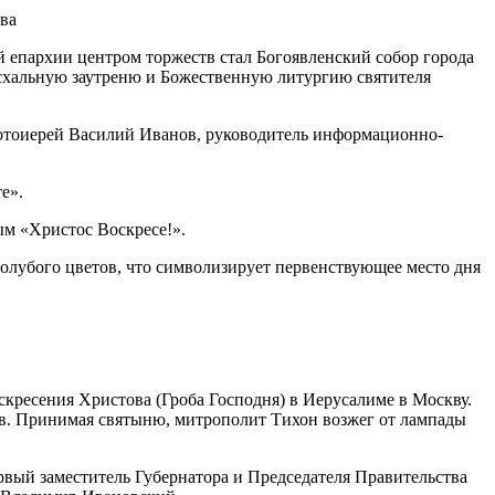
й епархии центром торжеств стал Богоявленский собор города
схальную заутреню и Божественную литургию святителя
отоиерей Василий Иванов, руководитель информационно-
е».
ым «Христос Воскресе!».
 голубого цветов, что символизирует первенствующее место дня
кресения Христова (Гроба Господня) в Иерусалиме в Москву.
ов. Принимая святыню, митрополит Тихон возжег от лампады
вый заместитель Губернатора и Председателя Правительства