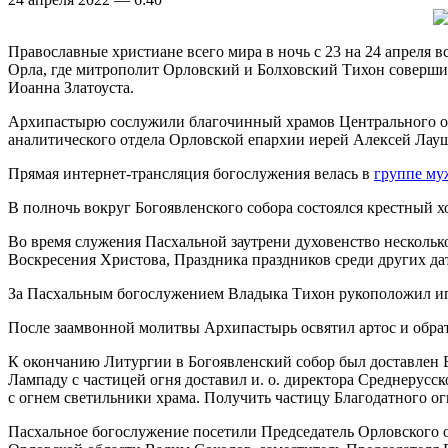
Православные христиане всего мира в ночь с 23 на 24 апреля 
Орла, где митрополит Орловский и Болховский Тихон соверш
Иоанна Златоуста.
Архипастырю сослужили благочинный храмов Центрального окр
аналитического отдела Орловской епархии иерей Алексей Лау
Прямая интернет-трансляция богослужения велась в
группе му
В полночь вокруг Богоявленского собора состоялся крестный х
Во время служения Пасхальной заутрени духовенство несколько
Воскресения Христова, Праздника праздников среди других да
За Пасхальным богослужением Владыка Тихон рукоположил ип
После заамвонной молитвы Архипастырь освятил артос и обра
К окончанию Литургии в Богоявленский собор был доставлен Б
Лампаду с частицей огня доставил и. о. директора Среднеру
с огнем светильники храма. Получить частицу Благодатного ог
Пасхальное богослужение посетили Председатель Орловского о