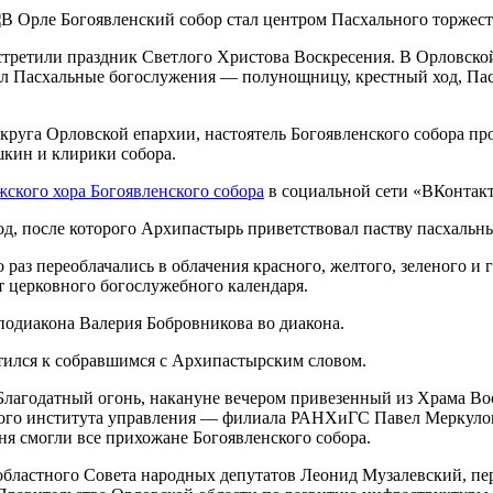
встретили праздник Светлого Христова Воскресения. В Орловско
ил Пасхальные богослужения — полунощницу, крестный ход, Па
уга Орловской епархии, настоятель Богоявленского собора пр
шкин и клирики собора.
жского хора Богоявленского собора
в социальной сети «ВКонтакт
од, после которого Архипастырь приветствовал паству пасхальн
 раз переоблачались в облачения красного, желтого, зеленого и
т церковного богослужебного календаря.
одиакона Валерия Бобровникова во диакона.
тился к собравшимся с Архипастырским словом.
лагодатный огонь, накануне вечером привезенный из Храма Вос
сского института управления — филиала РАНХиГС Павел Меркул
ня смогли все прихожане Богоявленского собора.
бластного Совета народных депутатов Леонид Музалевский, пер