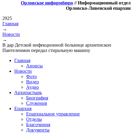
Орловское информбюро
// Информационный отдел
Орловско-Ливенской епархии
2925
Главная
→
Вы здесь
Новости
→
В дар Детской инфекционной больнице архиепископ
Пантелеимон передал стиральную машину
Главная
Анонсы
Новости
Фото
Видео
Аудио
Архипастырь
Биография
Служения
Епархия
Епархиальное управление
Отделы
Благочиния
Документы