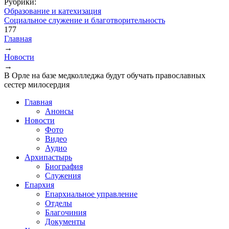
Рубрики:
Образование и катехизация
Социальное служение и благотворительность
177
Главная
→
Вы здесь
Новости
→
В Орле на базе медколледжа будут обучать православных
сестер милосердия
Главная
Анонсы
Новости
Фото
Видео
Аудио
Архипастырь
Биография
Служения
Епархия
Епархиальное управление
Отделы
Благочиния
Документы